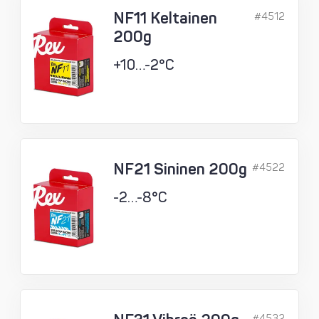
NF11 Keltainen
#4512
200g
+10…-2°C
NF21 Sininen 200g
#4522
-2…-8°C
#4532