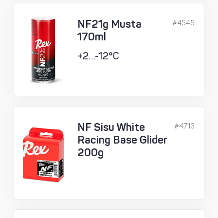
NF21g Musta
#4545
170ml
+2…-12°C
NF Sisu White
#4713
Racing Base Glider
200g