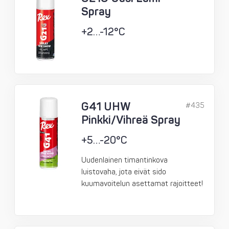
Spray
+2…-12°C
G41 UHW
#435
Pinkki/Vihreä Spray
+5…-20°C
Uudenlainen timantinkova
luistovaha, jota eivät sido
kuumavoitelun asettamat rajoitteet!