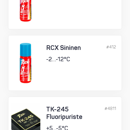
RCX Sininen
#412
-2…-12°C
TK-245
#4811
Fluoripuriste
+5...-5°C