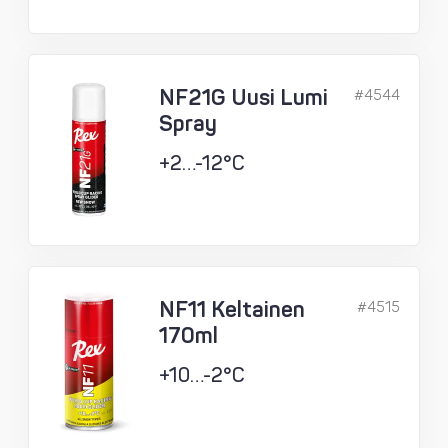
NF21G Uusi Lumi
#4544
Spray
+2…-12°C
NF11 Keltainen
#4515
170ml
+10…-2°C