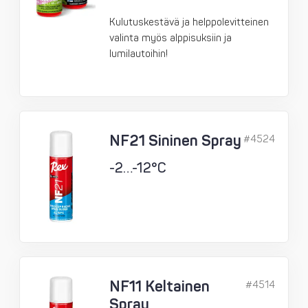
Kulutuskestävä ja helppolevitteinen
valinta myös alppisuksiin ja
lumilautoihin!
NF21 Sininen Spray
#4524
-2…-12°C
NF11 Keltainen
#4514
Spray