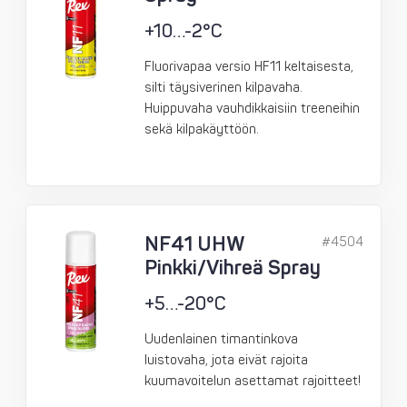
+10…-2°C
Fluorivapaa versio HF11 keltaisesta,
silti täysiverinen kilpavaha.
Huippuvaha vauhdikkaisiin treeneihin
sekä kilpakäyttöön.
NF41 UHW
#4504
Pinkki/Vihreä Spray
+5…-20°C
Uudenlainen timantinkova
luistovaha, jota eivät rajoita
kuumavoitelun asettamat rajoitteet!