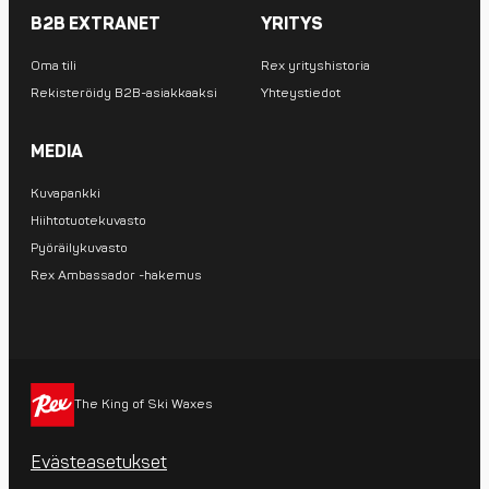
B2B EXTRANET
YRITYS
Oma tili
Rex yrityshistoria
Rekisteröidy B2B-asiakkaaksi
Yhteystiedot
MEDIA
Kuvapankki
Hiihtotuotekuvasto
Pyöräilykuvasto
Rex Ambassador -hakemus
The King of Ski Waxes
Evästeasetukset