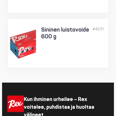
Sininen luistovoide
#4231
600 g
Kun ihminen urheilee – Rex
voitelee, puhdistaa ja huoltaa
välineet