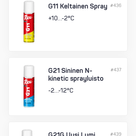
G11 Keltainen Spray
#436
+10…-2°C
G21 Sininen N-
#437
kinetic sprayluisto
-2…-12°C
G21G Uusi Lumi
#439