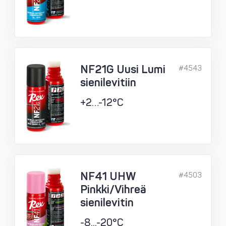
NF21G Uusi Lumi
#4543
sienilevitiin
+2…-12°C
NF41 UHW
#4503
Pinkki/Vihreä
sienilevitin
-8...-20°C