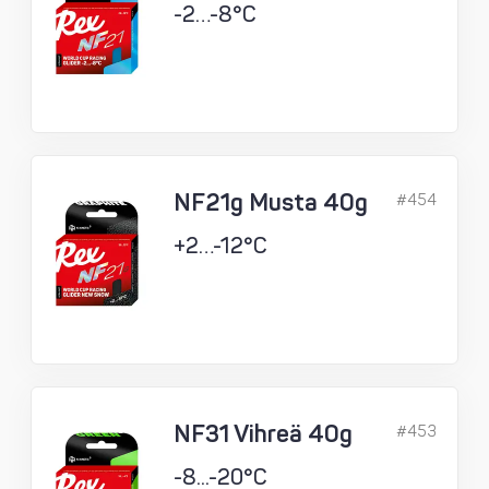
-2…-8°C
NF21g Musta 40g
#454
+2…-12°C
NF31 Vihreä 40g
#453
-8...-20°C