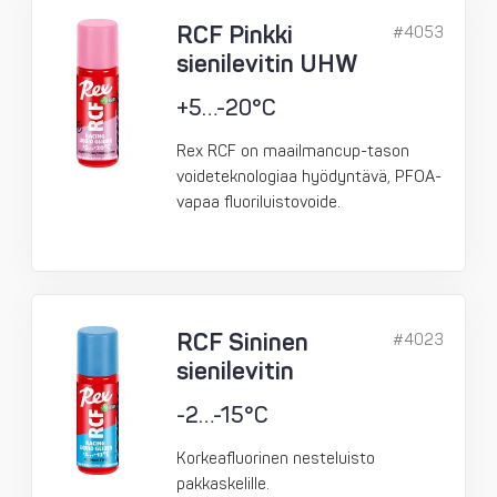
RCF Pinkki
#4053
sienilevitin UHW
+5…-20°C
Rex RCF on maailmancup-tason
voideteknologiaa hyödyntävä, PFOA-
vapaa fluoriluistovoide.
RCF Sininen
#4023
sienilevitin
-2…-15°C
Korkeafluorinen nesteluisto
pakkaskelille.