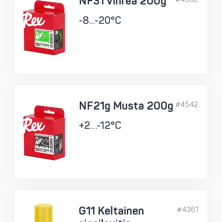
NF31 Vihreä 200g
-8...-20°C
NF21g Musta 200g
#4542
+2…-12°C
G11 Keltainen
#4361