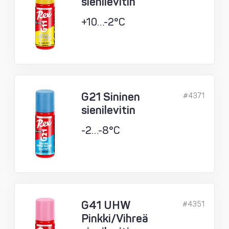
sienilevitin
+10…-2°C
G21 Sininen
#4371
sienilevitin
-2…-8°C
G41 UHW
#4351
Pinkki/Vihreä