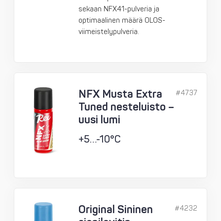
sekaan NFX41-pulveria ja
optimaalinen määrä OLOS-
viimeistelypulveria.
NFX Musta Extra
#4737
Tuned nesteluisto –
uusi lumi
+5…-10°C
Original Sininen
#4232