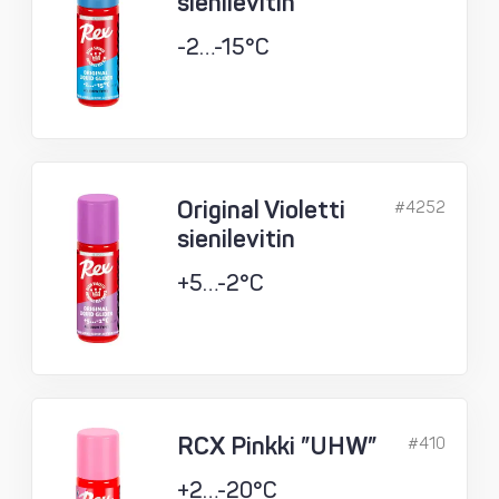
sienilevitin
-2…-15°C
Original Violetti
#4252
sienilevitin
+5…-2°C
RCX Pinkki ”UHW”
#410
+2…-20°C