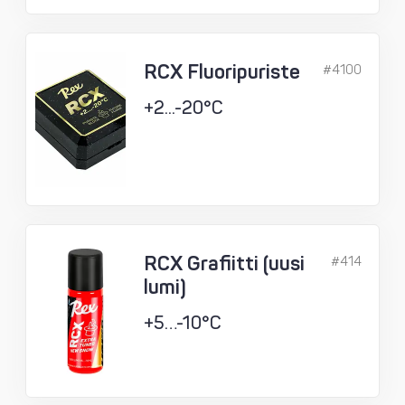
RCX Fluoripuriste
#4100
+2...-20°C
RCX Grafiitti (uusi
#414
lumi)
+5…-10°C