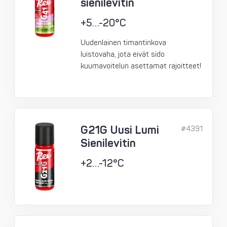
sienilevitin
+5…-20°C
Uudenlainen timantinkova
luistovaha, jota eivät sido
kuumavoitelun asettamat rajoitteet!
G21G Uusi Lumi
#4391
Sienilevitin
+2…-12°C