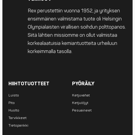
Rex perustettiin vuonna 1952, ja yrityksen
ensimmäinen valmistama tuote oli Helsingin
Olympialaisten virallisen soihdun polttopanos.
Siitä lähtien missiomme on ollut valmistaa
korkealaatuisia kemiantuotteita urheiluun
korkeimmalla tasolla.
HIIHTOTUOTTEET
PYÖRÄILY
Luisto
Ketjuvahat
Pito
Ketjuöljyt
Huolto
Pesuaineet
Tarvikkeet
Tietopankki