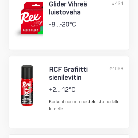
Glider Vihreä
#424
luistovaha
-8…-20°C
RCF Grafiitti
#4063
sienilevitin
+2…-12°C
Korkeafluorinen nesteluisto uudelle
lumelle.