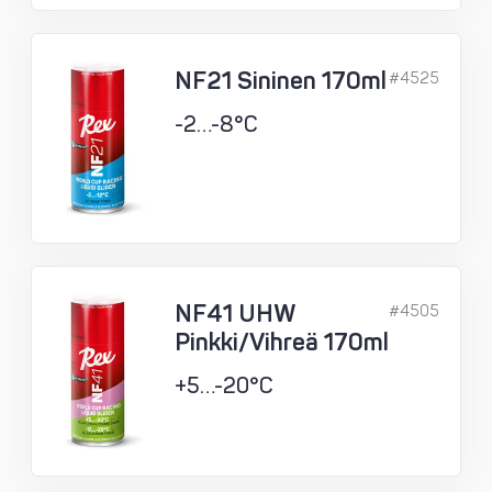
NF21 Sininen 170ml
#4525
-2…-8°C
NF41 UHW
#4505
Pinkki/Vihreä 170ml
+5…-20°C