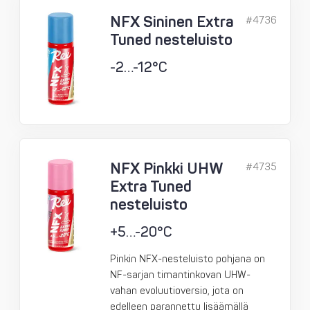
NFX Sininen Extra
#4736
Tuned nesteluisto
-2…-12°C
NFX Pinkki UHW
#4735
Extra Tuned
nesteluisto
+5…-20°C
Pinkin NFX-nesteluisto pohjana on
NF-sarjan timantinkovan UHW-
vahan evoluutioversio, jota on
edelleen parannettu lisäämällä