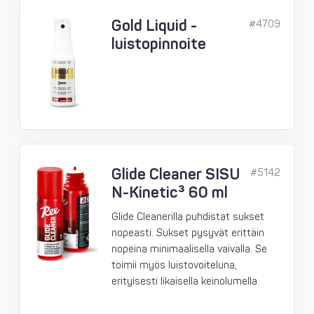
Gold Liquid -
#4709
luistopinnoite
Glide Cleaner SISU
#5142
N-Kinetic³ 60 ml
Glide Cleanerilla puhdistat sukset
nopeasti. Sukset pysyvät erittäin
nopeina minimaalisella vaivalla. Se
toimii myös luistovoiteluna,
erityisesti likaisella keinolumella.