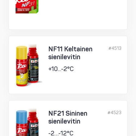
NF11 Keltainen
#4513
sienilevitin
+10...-2°C
NF21 Sininen
#4523
sienilevitin
-2…-12°C