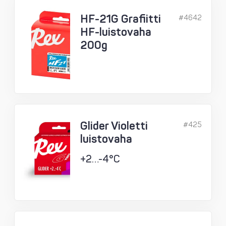
HF-21G Grafiitti
#4642
HF-luistovaha
200g
Glider Violetti
#425
luistovaha
+2…-4°C