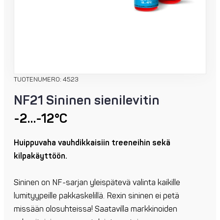
TUOTENUMERO: 4523
NF21 Sininen sienilevitin
-2…-12°C
Huippuvaha vauhdikkaisiin treeneihin sekä
kilpakäyttöön.
Sininen on NF-sarjan yleispätevä valinta kaikille
lumityypeille pakkaskelillä. Rexin sininen ei petä
missään olosuhteissa! Saatavilla markkinoiden