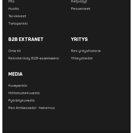
Pito
Ketjuöljyt
Huolto
Pesuaineet
Tarvikkeet
Tietopankki
B2B EXTRANET
YRITYS
Oma tili
Rex yrityshistoria
Rekisteröidy B2B-asiakkaaksi
Yhteystiedot
MEDIA
Kuvapankki
Hiihtotuotekuvasto
Pyöräilykuvasto
Rex Ambassador -hakemus