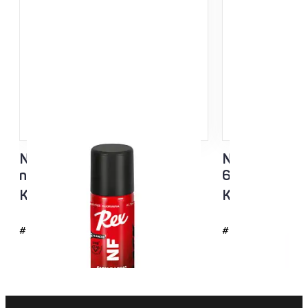
NF Sisu Hard Black
NF Sisu Valko
nesteluisto 60ml
60ml
Kaikki lämpötila-alueet
Kaikki lämpöt
#4726
#4725