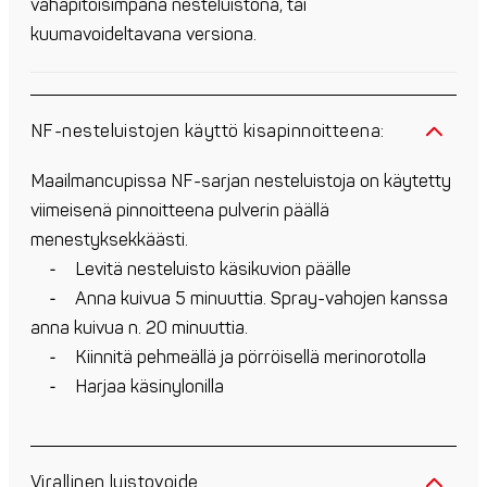
vahapitoisimpana nesteluistona, tai
kuumavoideltavana versiona.
NF-nesteluistojen käyttö kisapinnoitteena:
Maailmancupissa NF-sarjan nesteluistoja on käytetty
viimeisenä pinnoitteena pulverin päällä
menestyksekkäästi.
⁃ Levitä nesteluisto käsikuvion päälle
⁃ Anna kuivua 5 minuuttia. Spray-vahojen kanssa
anna kuivua n. 20 minuuttia.
⁃ Kiinnitä pehmeällä ja pörröisellä merinorotolla
⁃ Harjaa käsinylonilla
Virallinen luistovoide