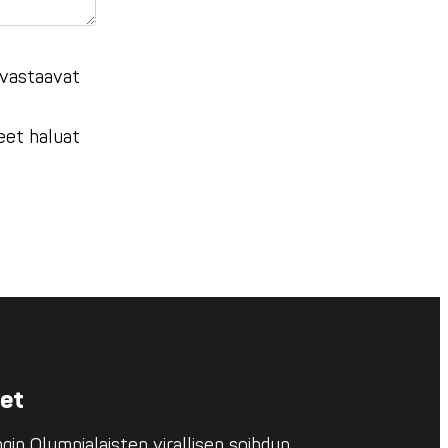
 vastaavat
eet haluat
eet
in Olympialaisten virallisen soihdun