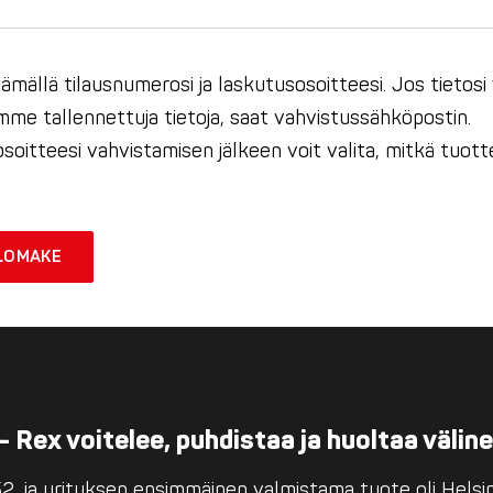
ämällä tilausnumerosi ja laskutusosoitteesi. Jos tietosi
imme tallennettuja tietoja, saat vahvistussähköpostin.
soitteesi vahvistamisen jälkeen voit valita, mitkä tuott
LOMAKE
– Rex voitelee, puhdistaa ja huoltaa välin
, ja yrityksen ensimmäinen valmistama tuote oli Helsing