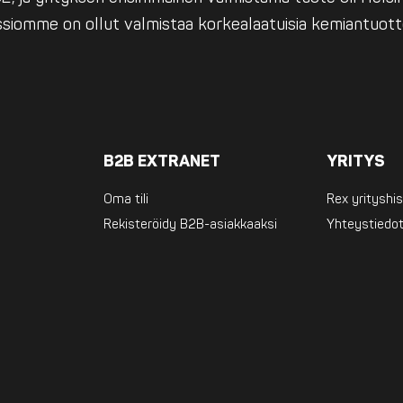
issiomme on ollut valmistaa korkealaatuisia kemiantuott
B2B EXTRANET
YRITYS
Oma tili
Rex yrityshis
Rekisteröidy B2B-asiakkaaksi
Yhteystiedo