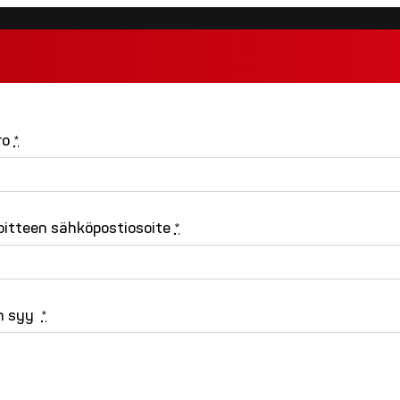
ro
*
itteen sähköpostiosoite
*
n syy
*