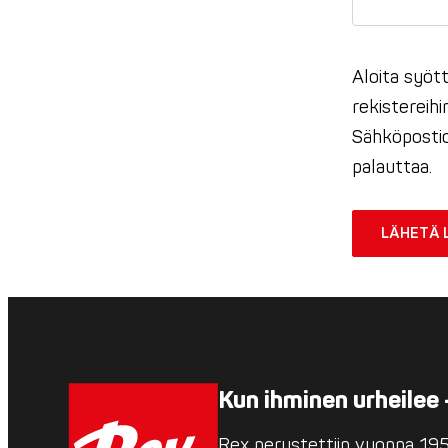
Aloita syött
rekistereih
Sähköpostio
palauttaa.
LÄHETÄ 
Kun ihminen urheilee 
Rex perustettiin vuonna 1952