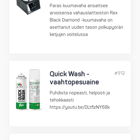
Paras kuumavaha ansaitsee
arvoisensa vahauslaitteiston Rex
Black Diamond -kuumavaha on
asettanut uuden tason polkupyörän
ketjujen voitelussa.
Quick Wash -
#912
vaahtopesuaine
Puhdista nopeasti, helposti ja
tehokkaasti
https://youtu.be/DLtfizNY68k