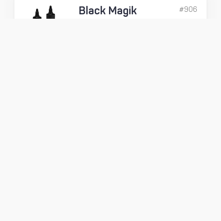
Black Magik
#906
nestemäinen
ketjuvaha 180ml
Uusi, ennennäkemättömän puhdas
ja tehokas ketjuvaha. Black Diamond
-kuumavaha tilapäisessä
nestemäisessä muodossa. Helpoin
tapa vahata ketjut!
55,95
€
Domestique Drip
#9003
Wax nestemäinen
ketjuvaha
Aito Rex-kuumavaha helposti