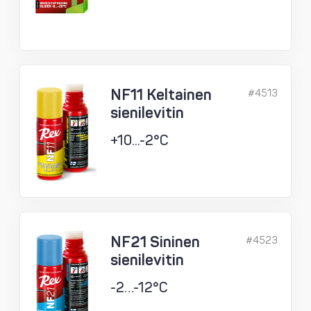
NF11 Keltainen
#4513
sienilevitin
+10...-2°C
NF21 Sininen
#4523
sienilevitin
-2…-12°C