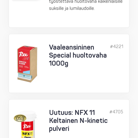
työstettävä huoltovaha kaikenlaisille
suksille ja lumilaudoille.
Vaaleansininen
#4221
Special huoltovaha
1000g
Uutuus: NFX 11
#4705
Keltainen N-kinetic
pulveri