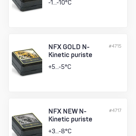
-1...-10°C
NFX GOLD N-
#4715
Kinetic puriste
+5...-5°C
NFX NEW N-
#4717
Kinetic puriste
+3...-8°C