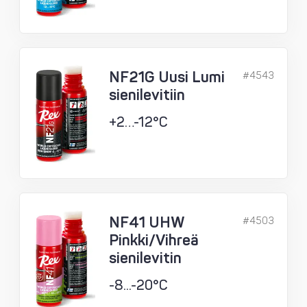
NF21G Uusi Lumi
#4543
sienilevitiin
+2…-12°C
NF41 UHW
#4503
Pinkki/Vihreä
sienilevitin
-8...-20°C