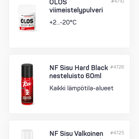
OLOS
#4710
viimeistelypulveri
+2...-20°C
NF Sisu Hard Black
#4726
nesteluisto 60ml
Kaikki lämpötila-alueet
NF Sisu Valkoinen
#4725