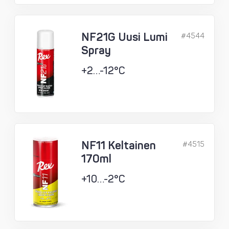
NF21G Uusi Lumi
#4544
Spray
+2…-12°C
NF11 Keltainen
#4515
170ml
+10…-2°C