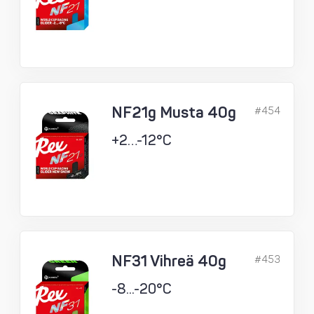
NF21g Musta 40g
#454
+2…-12°C
NF31 Vihreä 40g
#453
-8...-20°C