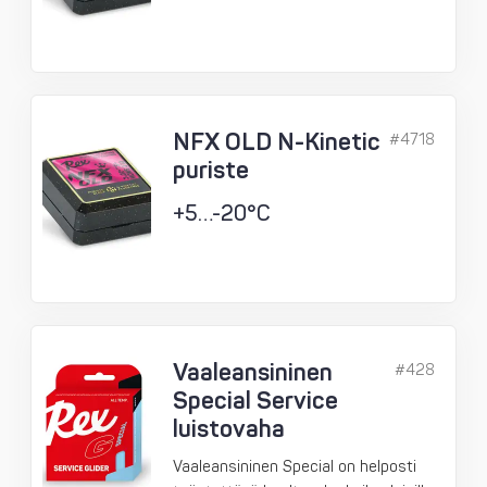
NFX OLD N-Kinetic
#4718
puriste
+5…-20°C
Vaaleansininen
#428
Special Service
luistovaha
Vaaleansininen Special on helposti