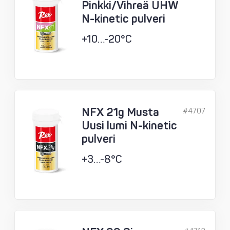
Pinkki/Vihreä UHW
N-kinetic pulveri
+10…-20°C
NFX 21g Musta
#4707
Uusi lumi N-kinetic
pulveri
+3…-8°C