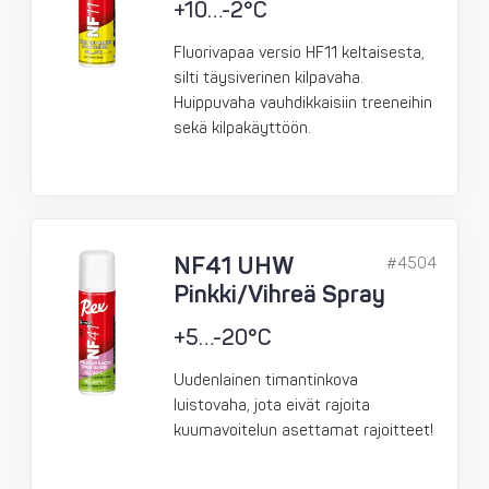
+10…-2°C
Fluorivapaa versio HF11 keltaisesta,
silti täysiverinen kilpavaha.
Huippuvaha vauhdikkaisiin treeneihin
sekä kilpakäyttöön.
NF41 UHW
#4504
Pinkki/Vihreä Spray
+5…-20°C
Uudenlainen timantinkova
luistovaha, jota eivät rajoita
kuumavoitelun asettamat rajoitteet!