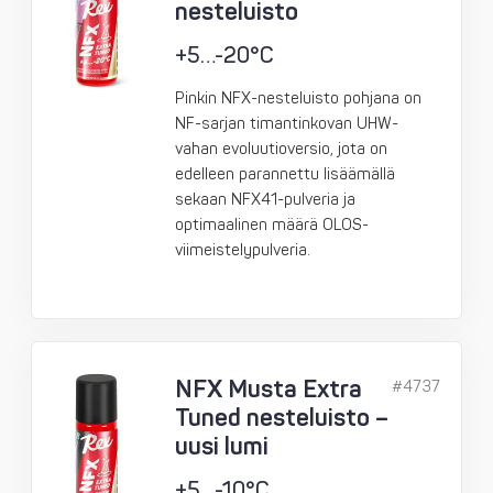
nesteluisto
+5…-20°C
Pinkin NFX-nesteluisto pohjana on
NF-sarjan timantinkovan UHW-
vahan evoluutioversio, jota on
edelleen parannettu lisäämällä
sekaan NFX41-pulveria ja
optimaalinen määrä OLOS-
viimeistelypulveria.
NFX Musta Extra
#4737
Tuned nesteluisto –
uusi lumi
+5…-10°C