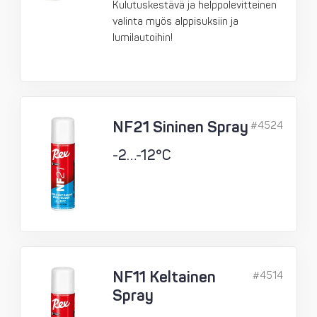
Kulutuskestävä ja helppolevitteinen
valinta myös alppisuksiin ja
lumilautoihin!
NF21 Sininen Spray
#4524
-2…-12°C
NF11 Keltainen
#4514
Spray