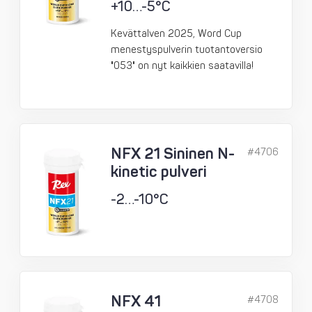
+10…-5°C
Kevättalven 2025, Word Cup
menestyspulverin tuotantoversio
"053" on nyt kaikkien saatavilla!
NFX 21 Sininen N-
#4706
kinetic pulveri
-2…-10°C
NFX 41
#4708