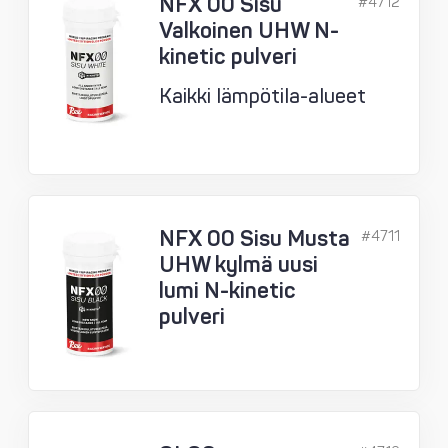
NFX 00 Sisu
#4712
Valkoinen UHW N-
kinetic pulveri
Kaikki lämpötila-alueet
NFX 00 Sisu Musta
#4711
UHW kylmä uusi
lumi N-kinetic
pulveri