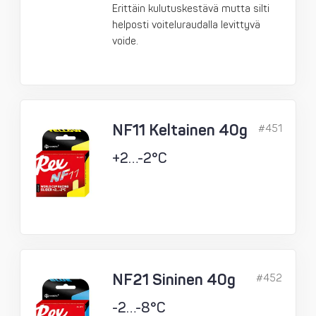
Erittäin kulutuskestävä mutta silti
helposti voiteluraudalla levittyvä
voide.
NF11 Keltainen 40g
#451
+2…-2°C
NF21 Sininen 40g
#452
-2…-8°C