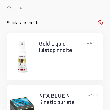
-
Luisto
Suodata listausta
Gold Liquid -
#4709
luistopinnoite
NFX BLUE N-
#4716
Kinetic puriste