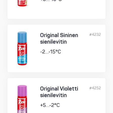
Original Sininen
#4232
sienilevitin
-2…-15°C
Original Violetti
#4252
sienilevitin
+5…-2°C