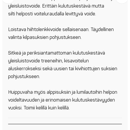
yleisluistovoide. Erittäin kulutuskestävä mutta
silti helposti voiteluraudalla levittyvä voide.
Loistava hiihtolenkkivoide sellaisenaan. Täydellinen
valinta kilpasuksien pohjustukseen.
Sitkeä ja periksiantamattoman kulutuskestävä
yleisluistovoide treeneihin, kisavoitelun
aluskerrokseksi sekä uusien tai kivihiottujen suksien
pohjustukseen.
Huippuvaha myös alppisuksiin ja lumilautoihin helpon
voideltavuuden ja erinomaisen kulutuskestävyyden
vuoksi. Toimii kelillä kuin kelillä.