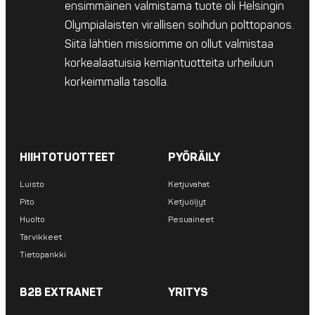
ensimmäinen valmistama tuote oli Helsingin
Olympialaisten virallisen soihdun polttopanos.
Siitä lähtien missiomme on ollut valmistaa
korkealaatuisia kemiantuotteita urheiluun
korkeimmalla tasolla.
HIIHTOTUOTTEET
PYÖRÄILY
Luisto
Ketjuvahat
Pito
Ketjuöljyt
Huolto
Pesuaineet
Tarvikkeet
Tietopankki
B2B EXTRANET
YRITYS