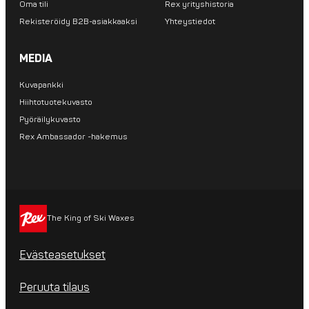
Oma tili
Rex yrityshistoria
Rekisteröidy B2B-asiakkaaksi
Yhteystiedot
MEDIA
Kuvapankki
Hiihtotuotekuvasto
Pyöräilykuvasto
Rex Ambassador -hakemus
The King of Ski Waxes
Evästeasetukset
Peruuta tilaus