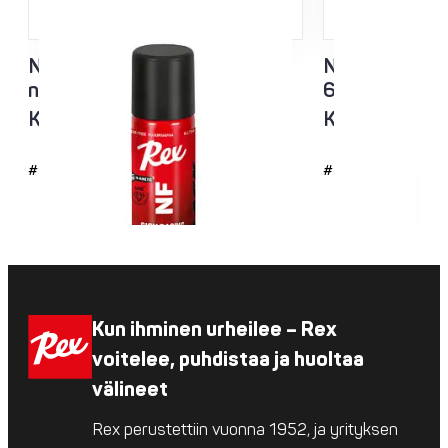
NF Sisu Hard Black
NF Sisu Valko
nesteluisto 60ml
60ml
Kaikki lämpötila-alueet
Kaikki lämpöt
#4726
#4725
Kun ihminen urheilee – Rex
voitelee, puhdistaa ja huoltaa
välineet
Rex perustettiin vuonna 1952, ja yrityksen