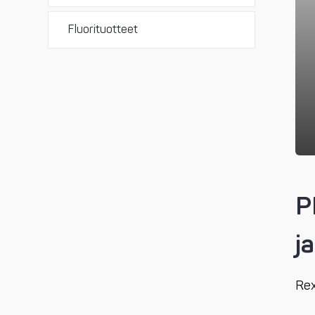
Fluorituotteet
P
j
Rex