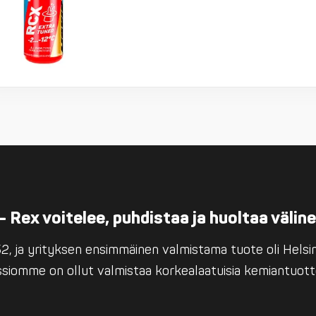
– Rex voitelee, puhdistaa ja huoltaa välin
, ja yrityksen ensimmäinen valmistama tuote oli Helsing
issiomme on ollut valmistaa korkealaatuisia kemiantuott