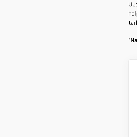
Uud
hel
tar
”Na