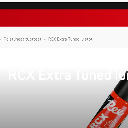
-
Poistuneet tuotteet
-
RCX Extra Tuned luistot
RCX Extra Tuned lu