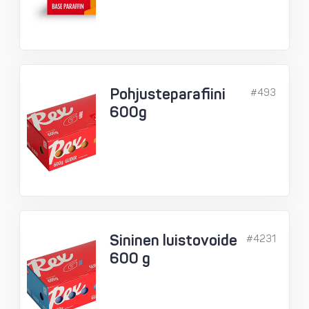
Pohjusteparafiini
#493
600g
Sininen luistovoide
#4231
600 g