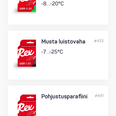
-8…-20°C
Musta luistovaha
#433
-7…-25°C
Pohjustusparafiini
#491