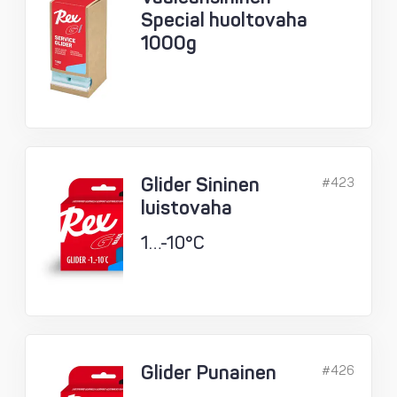
Special huoltovaha
1000g
Glider Sininen
#423
luistovaha
1…-10°C
Glider Punainen
#426