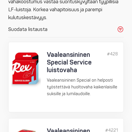
vahakoostumus vastaa suorituskyvyltään tyypillisiä
LF-luistoja. Korkea vahapitoisuus ja parempi
kulutuskestävyys.
Suodata listausta
Vaaleansininen
#428
Special Service
luistovaha
Vaaleansininen Special on helposti
työstettävä huoltovaha kaikenlaisille
suksille ja lumilaudoille.
Vaaleansininen
#4221