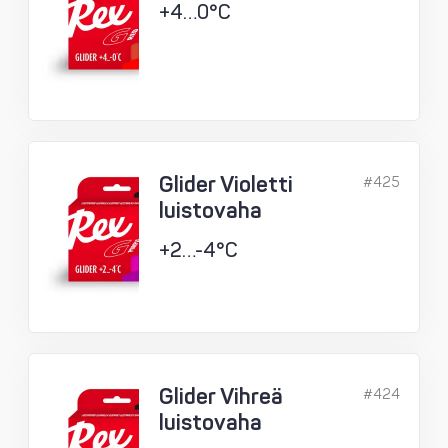
+4…0°C
Glider Violetti
#425
luistovaha
+2…-4°C
Glider Vihreä
#424
luistovaha