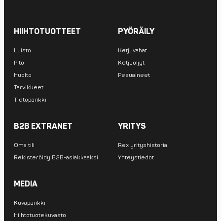
HIIHTOTUOTTEET
PYÖRÄILY
Luisto
Ketjuvahat
Pito
Ketjuöljyt
Huolto
Pesuaineet
Tarvikkeet
Tietopankki
B2B EXTRANET
YRITYS
Oma tili
Rex yrityshistoria
Rekisteröidy B2B-asiakkaaksi
Yhteystiedot
MEDIA
Kuvapankki
Hiihtotuotekuvasto