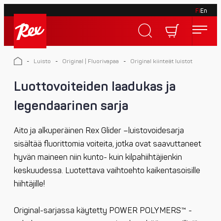
Fi
En
Skip
to
Rex
content
Rex
-
Luisto
-
Original | Fluorivapaa
-
Original kiinteät luistot
Luottovoiteiden laadukas ja
legendaarinen sarja
Aito ja alkuperäinen Rex Glider –luistovoidesarja
sisältää fluorittomia voiteita, jotka ovat saavuttaneet
hyvän maineen niin kunto- kuin kilpahiihtäjienkin
keskuudessa. Luotettava vaihtoehto kaikentasoisille
hiihtäjille!
Original-sarjassa käytetty POWER POLYMERS™ -