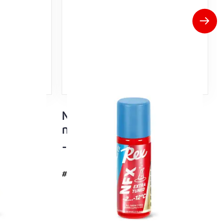
 Tuned
NFX Sininen Extra Tuned
i lumi
nesteluisto
-2…-12°C
#4736