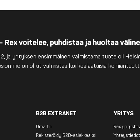
– Rex voitelee, puhdistaa ja huoltaa välin
, ja yrityksen ensimmäinen valmistama tuote oli Helsing
issiomme on ollut valmistaa korkealaatuisia kemiantuott
B2B EXTRANET
YRITYS
Oma tili
Rex yrityshis
Rekisteröidy B2B-asiakkaaksi
Yhteystiedo