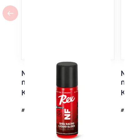
NF Sisu Hard Black
NF Si
nesteluisto 60ml
neste
Kaikki lämpötila-alueet
Kaikk
#4726
#4725