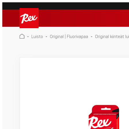
Skip
to
Rex
content
Rex
-
Luisto
-
Original | Fluorivapaa
-
Original kiinteät lu