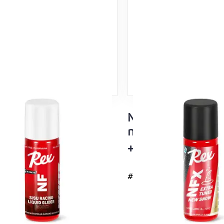
su Valkoinen
NFX Musta Extra
luisto 60ml
nesteluisto – uus
i lämpötila-alueet
+5…-10°C
#4737