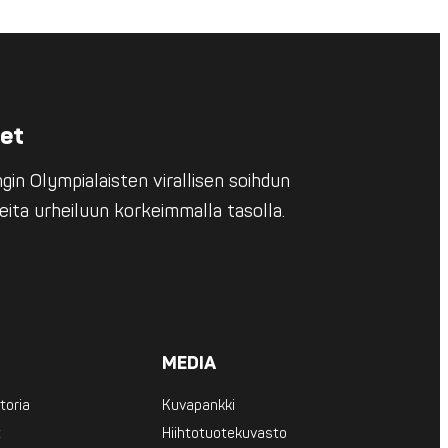
eet
in Olympialaisten virallisen soihdun
eita urheiluun korkeimmalla tasolla.
MEDIA
toria
Kuvapankki
t
Hiihtotuotekuvasto