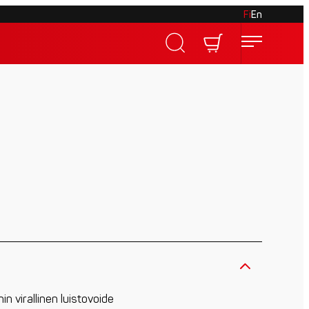
Fi
En
n virallinen luistovoide