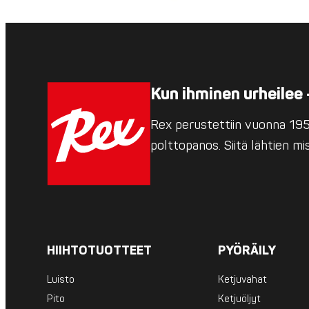
Kun ihminen urheilee 
Rex perustettiin vuonna 1952
polttopanos. Siitä lähtien m
HIIHTOTUOTTEET
PYÖRÄILY
Luisto
Ketjuvahat
Pito
Ketjuöljyt