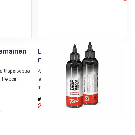
temäinen
Domestique Drip Wax
nestemäinen ketjuvaha
 tilapäisessä
Aito Rex-kuumavaha helposti
elpoin...
levitettävässä nestemäisessä
muodossa!
#9003
27,95
€