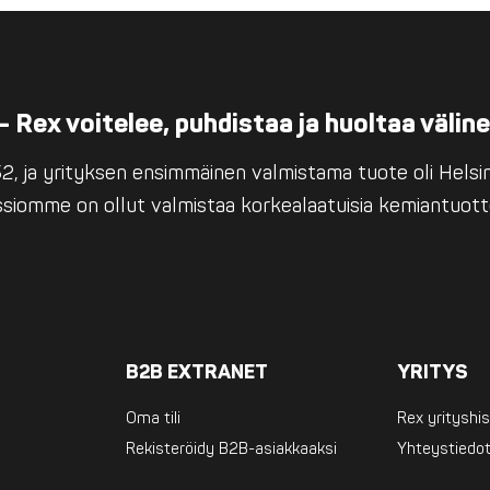
– Rex voitelee, puhdistaa ja huoltaa välin
, ja yrityksen ensimmäinen valmistama tuote oli Helsing
issiomme on ollut valmistaa korkealaatuisia kemiantuott
B2B EXTRANET
YRITYS
Oma tili
Rex yrityshis
Rekisteröidy B2B-asiakkaaksi
Yhteystiedo