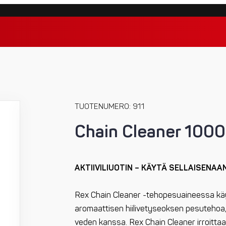
TUOTENUMERO: 911
Chain Cleaner 1000
AKTIIVILIUOTIN – KÄYTÄ SELLAISENAA
Rex Chain Cleaner -tehopesuaineessa käyt
aromaattisen hiilivetyseoksen pesutehoa, 
veden kanssa. Rex Chain Cleaner irroittaa