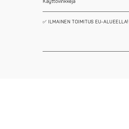
Käyttövinkkejä
quantity
✅ ILMAINEN TOIMITUS EU-ALUEELLA! 🎉 