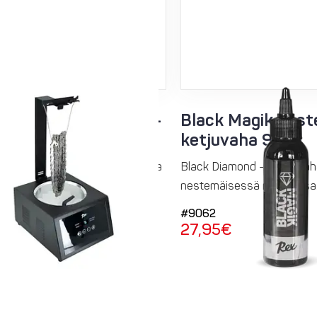
eater Professional -
Black Magik nes
slaitteisto
ketjuvaha 90ml
uumavaha ansaitsee arvoisensa
Black Diamond -kuumavaha
itteiston Rex Black...
nestemäisessä muodossa. H
#9062
27,95
€