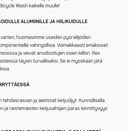
Bicycle Wash kaikelle muulle!
IDULLE ALUMIINILLE JA HIILIKUIDULLE
varten, huomasimme useiden pyöräilijöiden
mponenteille vahingollisia. Voimakkaasti emäksiset
iosissa ja vievät anodisoitujen osien kiillon. Rex
esteissä täysin turvalliseksi. Se ei myöskään jätä
lvoa.
IIRRYTTÄESSÄ
n tehdasrasvan ja aiemmat ketjuöljyt. Kunnollisella
n ja nestemäisten ketjuvahojen paras kiinnittyvyys