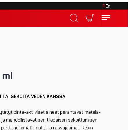
Fi
En
 ml
N TAI SEKOITA VEDEN KANSSA
etyt pinta-aktiiviset aineet parantavat matala-
ja mahdollistavat sen tilapäisen sekoittumisen
 pinttyneimmätkin öljy- ja rasvajäämät. Rexin