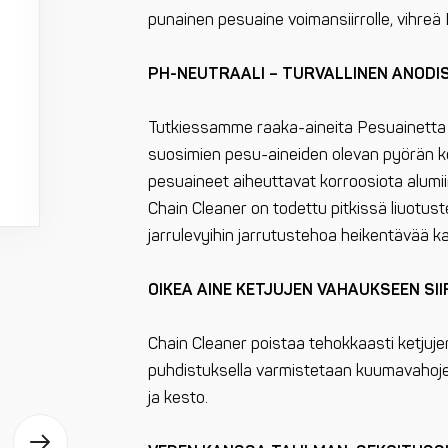
punainen pesuaine voimansiirrolle, vihreä 
PH-NEUTRAALI – TURVALLINEN ANODISO
Tutkiessamme raaka-aineita Pesuainetta 
suosimien pesu-aineiden olevan pyörän ko
pesuaineet aiheuttavat korroosiota alumiin
Chain Cleaner on todettu pitkissä liuotust
jarrulevyihin jarrutustehoa heikentävää ka
OIKEA AINE KETJUJEN VAHAUKSEEN S
Chain Cleaner poistaa tehokkaasti ketjuje
puhdistuksella varmistetaan kuumavahoje
ja kesto.