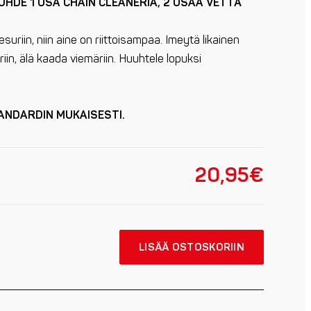
UHDE 1 OSA CHAIN CLEANERIA, 2 OSAA VETTÄ
suriin, niin aine on riittoisampaa. Imeytä likainen
iin, älä kaada viemäriin. Huuhtele lopuksi
ANDARDIN MUKAISESTI.
20,95
€
LISÄÄ OSTOSKORIIN