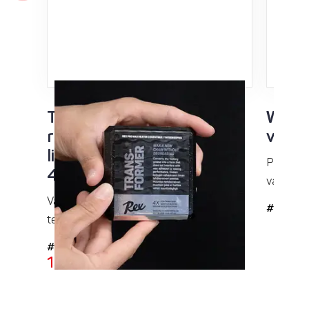
Transformer
Wax H
rasvanmuuntaja
vahau
lisäainepala kuumavahalle
Paras k
40g
vahausla
Vahaa uusi ketju puhdistamatta
#9794
tehdasrasvaa
#9092
15,95
€