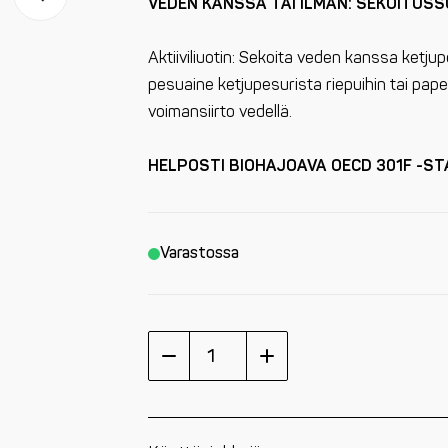
VEDEN KANSSA TAI ILMAN: SEKOITUSS
Aktiiviliuotin: Sekoita veden kanssa ketjupe
pesuaine ketjupesurista riepuihin tai paper
voimansiirto vedellä.
HELPOSTI BIOHAJOAVA OECD 301F -ST
Varastossa
Chain
Cleaner
1000
ml