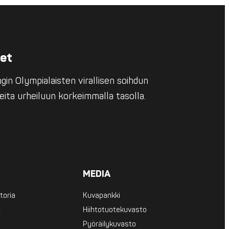
eet
in Olympialaisten virallisen soihdun
eita urheiluun korkeimmalla tasolla.
MEDIA
toria
Kuvapankki
t
Hiihtotuotekuvasto
Pyöräilykuvasto