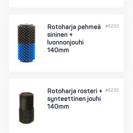
Rotoharja pehmeä
#6233
sininen +
luonnonjouhi
140mm
Rotoharja rosteri +
#6235
synteettinen jouhi
140mm