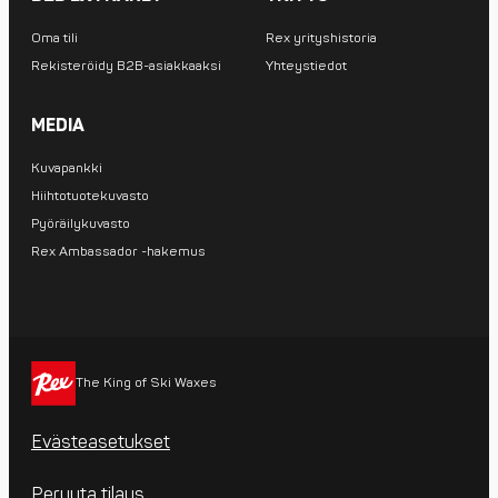
Oma tili
Rex yrityshistoria
Rekisteröidy B2B-asiakkaaksi
Yhteystiedot
MEDIA
Kuvapankki
Hiihtotuotekuvasto
Pyöräilykuvasto
Rex Ambassador -hakemus
The King of Ski Waxes
Evästeasetukset
Peruuta tilaus