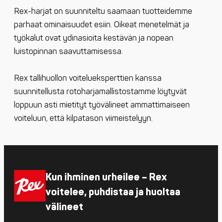
Rex-harjat on suunniteltu saamaan tuotteidemme
parhaat ominaisuudet esiin. Oikeat menetelmät ja
työkalut ovat ydinasioita kestävän ja nopean
luistopinnan saavuttami­sessa.
Rex tallihuollon voitelueksperttien kanssa
suunnitellusta rotoharjamallistostamme löytyvät
loppuun asti mietityt työvälineet ammattimaiseen
voiteluun, että kilpatason viimeistelyyn.
Kun ihminen urheilee – Rex
voitelee, puhdistaa ja huoltaa
välineet