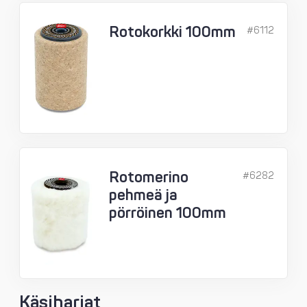
Rotokorkki 100mm
#6112
Rotomerino
#6282
pehmeä ja
pörröinen 100mm
Käsiharjat