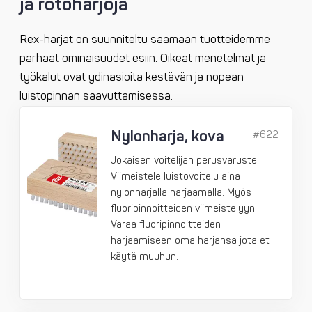
ja rotoharjoja
Rex-harjat on suunniteltu saamaan tuotteidemme
parhaat ominaisuudet esiin. Oikeat menetelmät ja
työkalut ovat ydinasioita kestävän ja nopean
luistopinnan saavuttamisessa.
Nylonharja, kova
#622
Jokaisen voitelijan perusvaruste.
Viimeistele luistovoitelu aina
nylonharjalla harjaamalla. Myös
fluoripinnoitteiden viimeistelyyn.
Varaa fluoripinnoitteiden
harjaamiseen oma harjansa jota et
käytä muuhun.