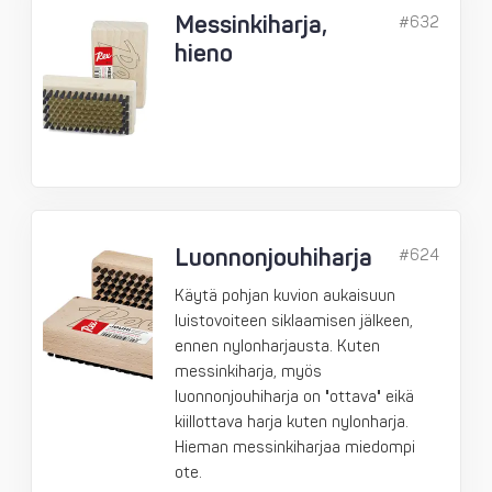
Messinkiharja,
#632
hieno
Luonnonjouhiharja
#624
Käytä pohjan kuvion aukaisuun
luistovoiteen siklaamisen jälkeen,
ennen nylonharjausta. Kuten
messinkiharja, myös
luonnonjouhiharja on "ottava" eikä
kiillottava harja kuten nylonharja.
Hieman messinkiharjaa miedompi
ote.