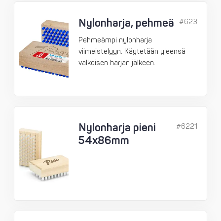
Nylonharja, pehmeä
#623
Pehmeämpi nylonharja
viimeistelyyn. Käytetään yleensä
valkoisen harjan jälkeen.
Nylonharja pieni
#6221
54x86mm