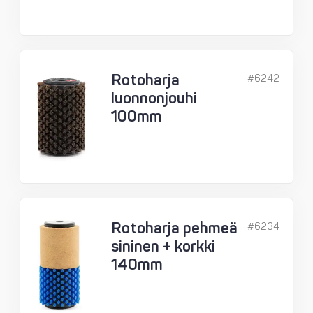
Rotoharja
#6242
luonnonjouhi
100mm
Rotoharja pehmeä
#6234
sininen + korkki
140mm