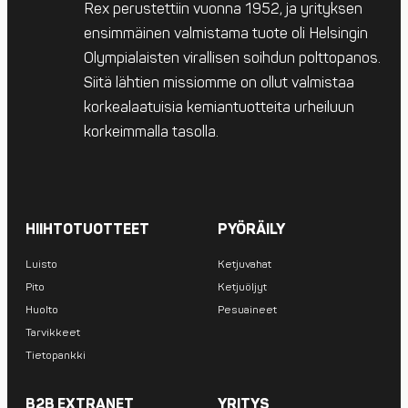
Rex perustettiin vuonna 1952, ja yrityksen
ensimmäinen valmistama tuote oli Helsingin
Olympialaisten virallisen soihdun polttopanos.
Siitä lähtien missiomme on ollut valmistaa
korkealaatuisia kemiantuotteita urheiluun
korkeimmalla tasolla.
HIIHTOTUOTTEET
PYÖRÄILY
Luisto
Ketjuvahat
Pito
Ketjuöljyt
Huolto
Pesuaineet
Tarvikkeet
Tietopankki
B2B EXTRANET
YRITYS