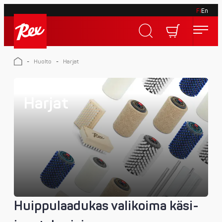
Fi
En
Skip
to
Rex
content
Rex
-
Huolto
-
Harjat
Harjat
Huippulaadukas valikoima käsi-