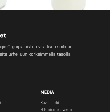
eet
in Olympialaisten virallisen soihdun
eita urheiluun korkeimmalla tasolla.
MEDIA
toria
Kuvapankki
t
Hiihtotuotekuvasto