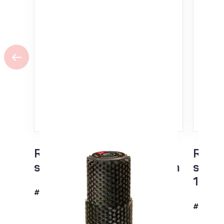
Rotoharja rosteri +
Rotoh
synteettinen jouhi 140mm
suoja
100m
#6235
#6292