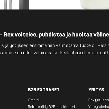
– Rex voitelee, puhdistaa ja huoltaa välin
, ja yrityksen ensimmäinen valmistama tuote oli Helsing
issiomme on ollut valmistaa korkealaatuisia kemiantuott
B2B EXTRANET
YRITYS
Oma tili
Rex yrityshis
Rekisteröidy B2B-asiakkaaksi
Yhteystiedo