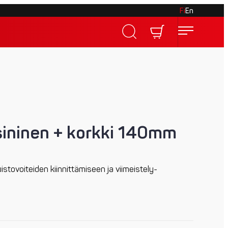
Fi
En
ininen + korkki 140mm
stovoiteiden kiinnittämiseen ja viimeis­tely­