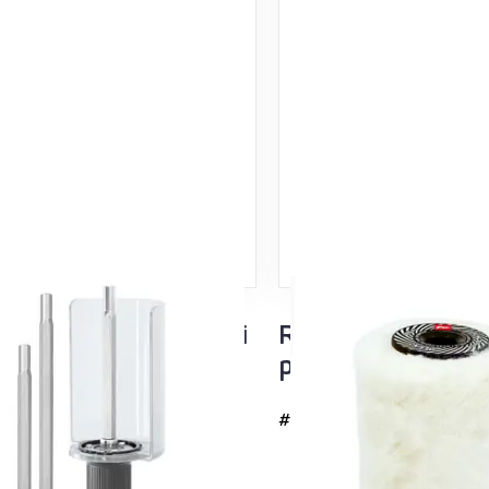
arjan kahva ja akseli
Rotomerino pehm
kuvulla, akselit
pörröinen 100m
m ja 140mm
#6282