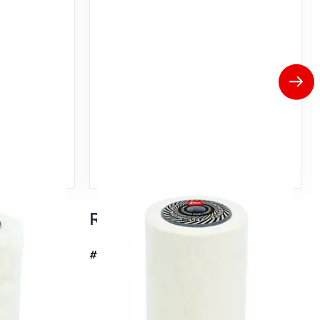
eä ja
Rotohuopa 100mm
m
#6272