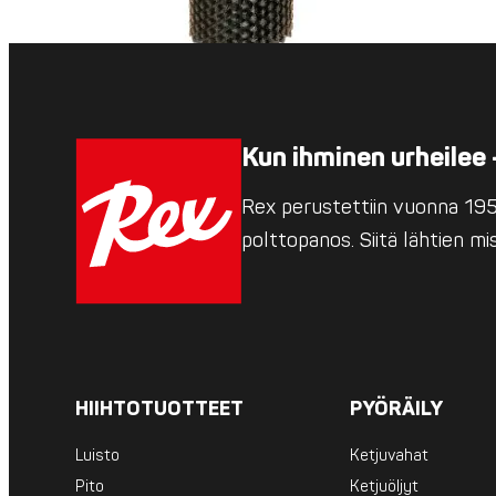
Kun ihminen urheilee 
Rex perustettiin vuonna 1952
polttopanos. Siitä lähtien m
HIIHTOTUOTTEET
PYÖRÄILY
Luisto
Ketjuvahat
Pito
Ketjuöljyt