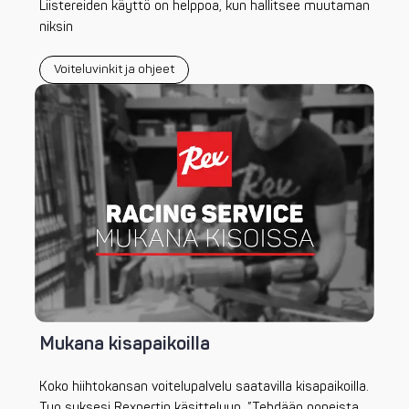
Liistereiden käyttö on helppoa, kun hallitsee muutaman
niksin
Voiteluvinkit ja ohjeet
Mukana kisapaikoilla
Koko hiihtokansan voitelupalvelu saatavilla kisapaikoilla.
Tuo suksesi Rexpertin käsittelyyn. ”Tehdään nopeista