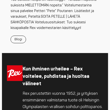
suksista MIELETTÖMÄN nopeita.” Voitelumestarina
sinua palvelee Petteri ”Pete” Poutanen. Lisätiedot ja
varaukset, Peteltä:SOITA PETELLE | LÄHETÄ
SÄHKÖPOSTIA Voitelusuositukset: Tuo suksesi
kisapaikalle Rex voidemestarien käsittelyyn!
Blogi
Kun ihminen urheilee – Rex
voitelee, puhdistaa ja huoltaa
välineet
Rex perustettiin vuonna 1952, ja yrityksen
ensimmäinen valmistama tuote oli Helsingin
Olympialaisten virallisen soihdun polttopanos.