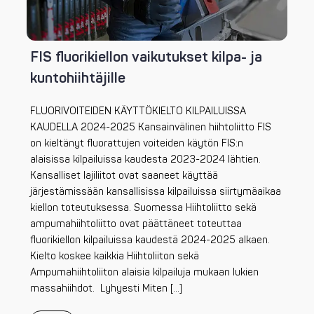
FIS fluorikiellon vaikutukset kilpa- ja
kuntohiihtäjille
FLUORIVOITEIDEN KÄYTTÖKIELTO KILPAILUISSA
KAUDELLA 2024-2025 Kansainvälinen hiihtoliitto FIS
on kieltänyt fluorattujen voiteiden käytön FIS:n
alaisissa kilpailuissa kaudesta 2023-2024 lähtien.
Kansalliset lajiliitot ovat saaneet käyttää
järjestämissään kansallisissa kilpailuissa siirtymäaikaa
kiellon toteutuksessa. Suomessa Hiihtoliitto sekä
ampumahiihtoliitto ovat päättäneet toteuttaa
fluorikiellon kilpailuissa kaudestä 2024-2025 alkaen.
Kielto koskee kaikkia Hiihtoliiton sekä
Ampumahiihtoliiton alaisia kilpailuja mukaan lukien
massahiihdot. Lyhyesti Miten […]