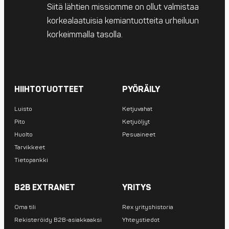
Siitä lähtien missiomme on ollut valmistaa
korkealaatuisia kemiantuotteita urheiluun
korkeimmalla tasolla.
HIIHTOTUOTTEET
PYÖRÄILY
Luisto
Ketjuvahat
Pito
Ketjuöljyt
Huolto
Pesuaineet
Tarvikkeet
Tietopankki
B2B EXTRANET
YRITYS
Oma tili
Rex yrityshistoria
Rekisteröidy B2B-asiakkaaksi
Yhteystiedot