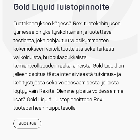
Gold Liquid luistopinnoite
Tuotekehityksen kärjessä Rex-tuotekehityksen
ytimessä on yksityiskohtainen ja luotettava
testidata, joka pohjautuu vuosikymmenten
kokemukseen voitelutuotteista sekä tarkasti
valikoiduista, huippulaadukkaista
kemianteollisuuden raaka-aineista. Gold Liquid on
jälleen osoitus tästä intensiivisestä tutkimus- ja
kehitystyöstä sekä voideosaamisesta, jollaista
löytyy vain Rexiltä. Olemme ylpeitä voidessamme
lisätä Gold Liquid -luistopinnoitteen Rex-
tuoteperheen huipputasolle.
Suositus