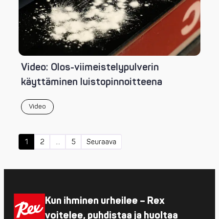
Video: Olos-viimeistelypulverin
käyttäminen luistopinnoitteena
Video
Artikkelien
sivutus
1
2
…
5
Seuraava
Kun ihminen urheilee – Rex
voitelee, puhdistaa ja huoltaa