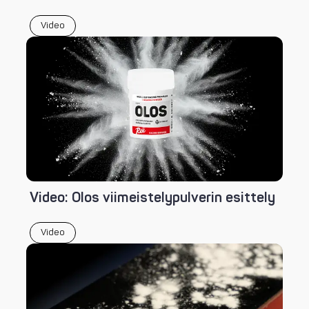
Video
Video: Olos viimeistelypulverin esittely
Video