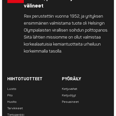
välineet
Rex perustettiin vuonna 1952, ja yrityksen
ensimmäinen valmistama tuote oli Helsingin
Olympialaisten virallisen soihdun polttopanos.
Siitä lähtien missiomme on ollut valmistaa
korkealaatuisia kemiantuotteita urheiluun
korkeimmalla tasolla.
HIIHTOTUOTTEET
PYÖRÄILY
Luisto
Ketjuvahat
Pito
Ketjuöljyt
Huolto
Pesuaineet
Tarvikkeet
Tietopankki