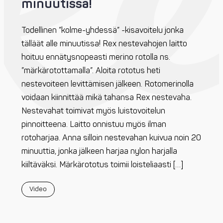
minuutissa!
Todellinen ”kolme-yhdessä” -kisavoitelu jonka
tälläät alle minuutissa! Rex nestevahojen laitto
hoituu ennätysnopeasti merino rotolla ns.
”märkärotottamalla”. Aloita rototus heti
nestevoiteen levittämisen jälkeen. Rotomerinolla
voidaan kiinnittää mikä tahansa Rex nestevaha.
Nestevahat toimivat myös luistovoitelun
pinnoitteena. Laitto onnistuu myös ilman
rotoharjaa. Anna silloin nestevahan kuivua noin 20
minuuttia, jonka jälkeen harjaa nylon harjalla
kiiltäväksi. Märkärototus toimii loisteliaasti […]
Video