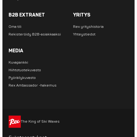
B2B EXTRANET
YRITYS
Oma tili
Rex yrityshistoria
Rekisteröidy B2B-asiakkaaksi
Yhteystiedot
MEDIA
Kuvapankki
Hiihtotuotekuvasto
Pyöräilykuvasto
Rex Ambassador -hakemus
The King of Ski Waxes