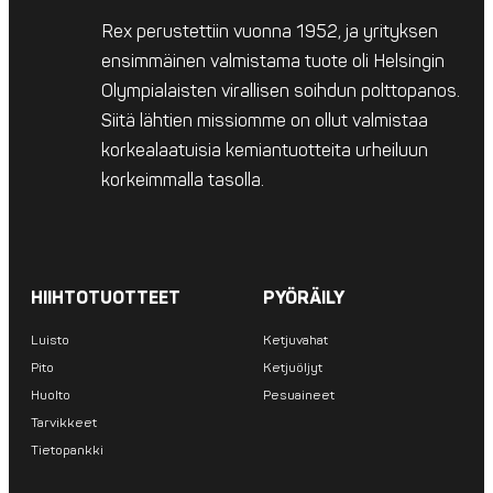
Rex perustettiin vuonna 1952, ja yrityksen
ensimmäinen valmistama tuote oli Helsingin
Olympialaisten virallisen soihdun polttopanos.
Siitä lähtien missiomme on ollut valmistaa
korkealaatuisia kemiantuotteita urheiluun
korkeimmalla tasolla.
HIIHTOTUOTTEET
PYÖRÄILY
Luisto
Ketjuvahat
Pito
Ketjuöljyt
Huolto
Pesuaineet
Tarvikkeet
Tietopankki