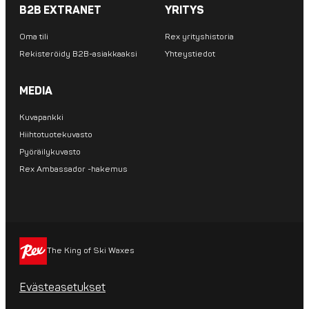
B2B EXTRANET
YRITYS
Oma tili
Rex yrityshistoria
Rekisteröidy B2B-asiakkaaksi
Yhteystiedot
MEDIA
Kuvapankki
Hiihtotuotekuvasto
Pyöräilykuvasto
Rex Ambassador -hakemus
The King of Ski Waxes
Evästeasetukset