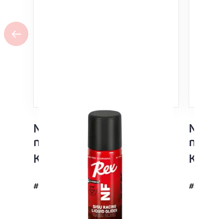
NF Sisu Hard Black
NF Si
nesteluisto 60ml
neste
Kaikki lämpötila-alueet
Kaikk
#4726
#4725