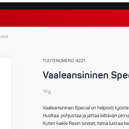
istot
TUOTENUMERO: 4221
Vaaleansininen Spe
1Kg
Vaaleansininen Special on helposti työstett
Huoltaa, pohjustaa ja jättää kiiltävän pin
Kuten kaikki Rexin siniset, tämä luistaa kelil