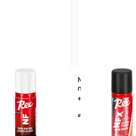
su Valkoinen
NFX Musta Extra
luisto 60ml
nesteluisto – uus
i lämpötila-alueet
+5…-10°C
#4737