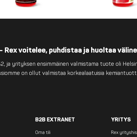
– Rex voitelee, puhdistaa ja huoltaa välin
, ja yrityksen ensimmäinen valmistama tuote oli Helsing
issiomme on ollut valmistaa korkealaatuisia kemiantuott
B2B EXTRANET
YRITYS
Oma tili
Rex yrityshis