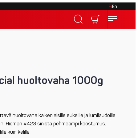
Fi
En
cial huoltovaha 1000g
ävä huoltovaha kaikenlaisille suksille ja lumilaudoille.
nan. Hieman
#423 sinistä
pehmeämpi koostumus.
lä kuin kelillä.