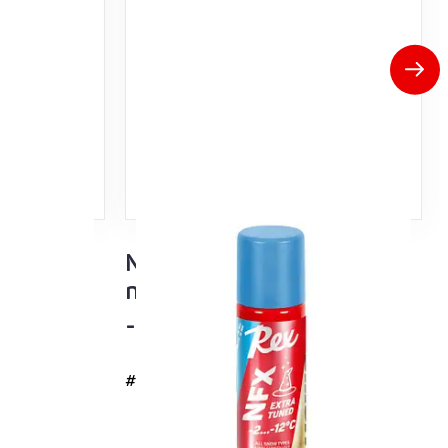
 Tuned
NFX Sininen Extra Tuned
i lumi
nesteluisto
-2…-12°C
#4736