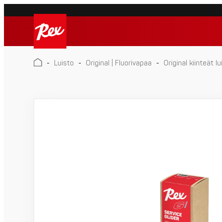
Skip
to
Rex
content
Rex
-
Luisto
-
Original | Fluorivapaa
-
Original kiinteät lu