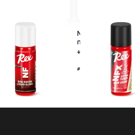
su Valkoinen
NFX Musta Extra
luisto 60ml
nesteluisto – uus
i lämpötila-alueet
+5…-10°C
#4737