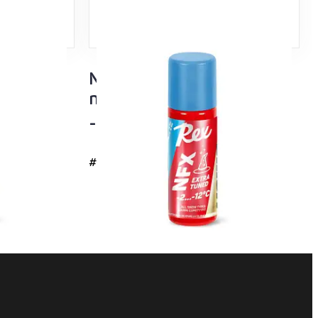
 Tuned
NFX Sininen Extra Tuned
i lumi
nesteluisto
-2…-12°C
#4736