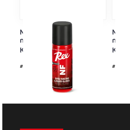
NF Sisu Hard Black
NF Si
nesteluisto 60ml
neste
Kaikki lämpötila-alueet
Kaikk
#4726
#4725