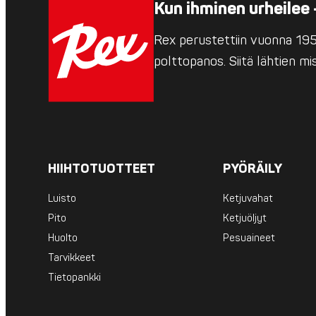
Kun ihminen urheilee 
Rex perustettiin vuonna 1952
polttopanos. Siitä lähtien m
HIIHTOTUOTTEET
PYÖRÄILY
Luisto
Ketjuvahat
Pito
Ketjuöljyt
Huolto
Pesuaineet
Tarvikkeet
Tietopankki