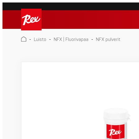
Skip
to
Rex
content
Rex
-
Luisto
-
NFX | Fluorivapaa
-
NFX pulverit