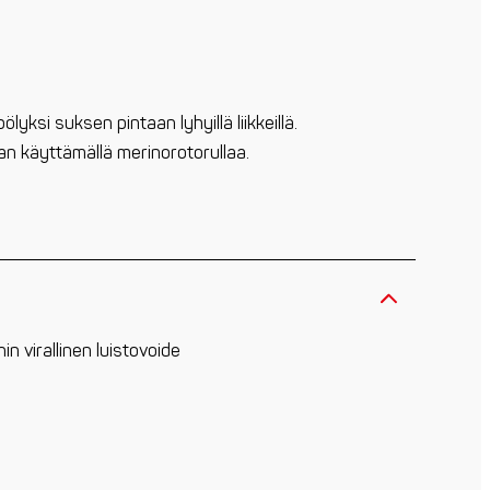
lyksi suksen pintaan lyhyillä liikkeillä.
an käyttämällä merinorotorullaa.
n virallinen luistovoide