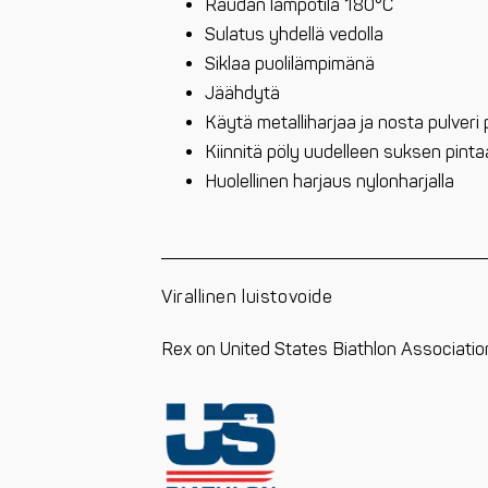
Raudan lämpötila 180°C
Sulatus yhdellä vedolla
Siklaa puolilämpimänä
Jäähdytä
Käytä metalliharjaa ja nosta pulveri pö
Kiinnitä pöly uudelleen suksen pinta
Huolellinen harjaus nylonharjalla
Virallinen luistovoide
Rex on United States Biathlon Associationi