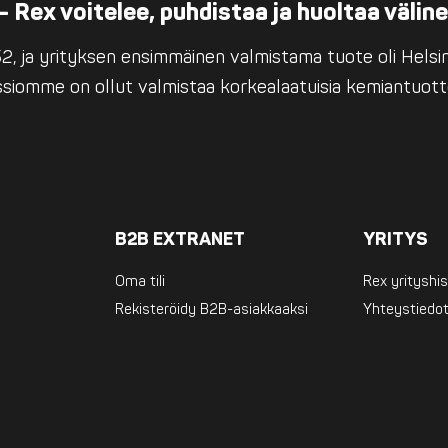
– Rex voitelee, puhdistaa ja huoltaa välin
, ja yrityksen ensimmäinen valmistama tuote oli Helsing
issiomme on ollut valmistaa korkealaatuisia kemiantuott
B2B EXTRANET
YRITYS
Oma tili
Rex yrityshis
Rekisteröidy B2B-asiakkaaksi
Yhteystiedo