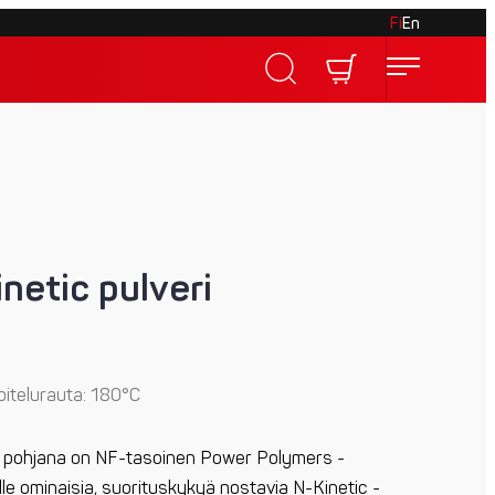
Fi
En
netic pulveri
Voitelurauta: 180°C
erin pohjana on NF-tasoinen Power Polymers -
lle ominaisia, suorituskykyä nostavia N-Kinetic -