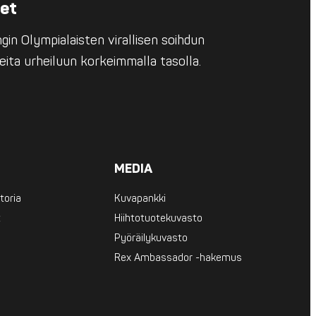
eet
in Olympialaisten virallisen soihdun
eita urheiluun korkeimmalla tasolla.
MEDIA
toria
Kuvapankki
t
Hiihtotuotekuvasto
Pyöräilykuvasto
Rex Ambassador -hakemus