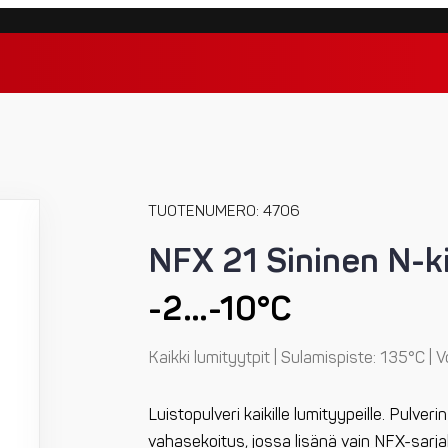
TUOTENUMERO: 4706
NFX 21 Sininen N-ki
-2…-10°C
Kaikki lumityytpit | Sulamispiste: 135°C | 
Luistopulveri kaikille lumityypeille. Pulv
vahasekoitus, jossa lisänä vain NFX-sarja