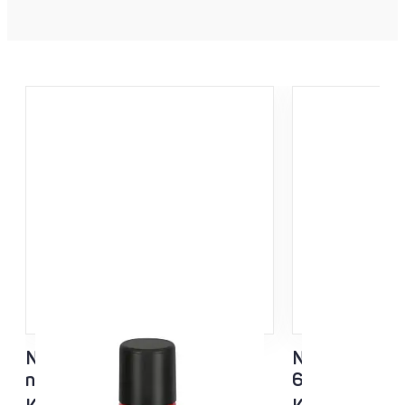
NF Sisu Hard Black
NF Sisu Valko
nesteluisto 60ml
60ml