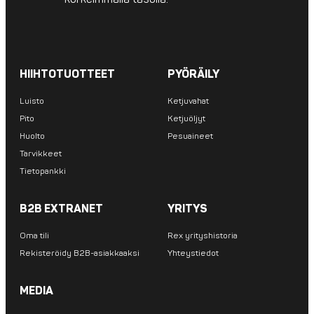
HIIHTOTUOTTEET
PYÖRÄILY
Luisto
Ketjuvahat
Pito
Ketjuöljyt
Huolto
Pesuaineet
Tarvikkeet
Tietopankki
B2B EXTRANET
YRITYS
Oma tili
Rex yrityshistoria
Rekisteröidy B2B-asiakkaaksi
Yhteystiedot
MEDIA