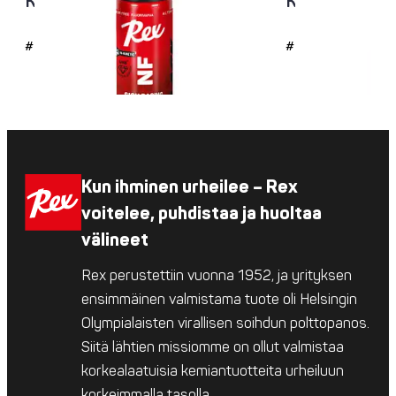
Kaikki lämpötila-alueet
Kaikki lämpöt
#4726
#4725
Kun ihminen urheilee – Rex
voitelee, puhdistaa ja huoltaa
välineet
Rex perustettiin vuonna 1952, ja yrityksen
ensimmäinen valmistama tuote oli Helsingin
Olympialaisten virallisen soihdun polttopanos.
Siitä lähtien missiomme on ollut valmistaa
korkealaatuisia kemiantuotteita urheiluun
korkeimmalla tasolla.