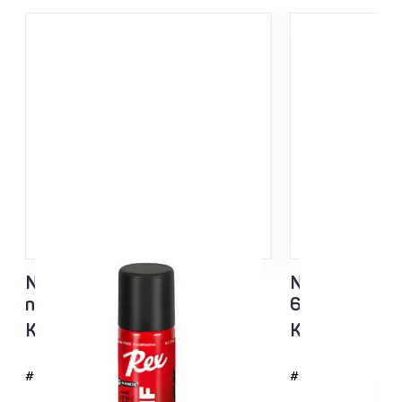
NF Sisu Hard Black
NF Sisu Valko
nesteluisto 60ml
60ml
Kaikki lämpötila-alueet
Kaikki lämpöt
#4726
#4725