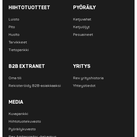
HIIHTOTUOTTEET
PYÖRÄILY
Luisto
Ketjuvahat
Pito
Ketjuöljyt
Huolto
Pesuaineet
Tarvikkeet
Tietopankki
B2B EXTRANET
YRITYS
Oma tili
Rex yrityshistoria
Rekisteröidy B2B-asiakkaaksi
Yhteystiedot
MEDIA
Kuvapankki
Hiihtotuotekuvasto
Pyöräilykuvasto
Rex Ambassador -hakemus