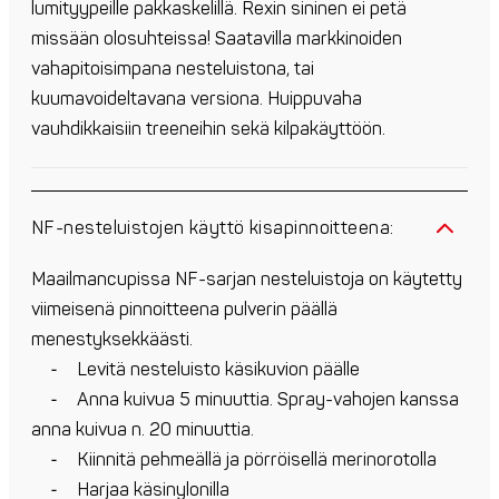
lumityypeille pakkaskelillä. Rexin sininen ei petä
missään olosuhteissa! Saatavilla markkinoiden
vahapitoisimpana nesteluistona, tai
kuumavoideltavana versiona. Huippuvaha
vauhdikkaisiin treeneihin sekä kilpakäyttöön.
NF-nesteluistojen käyttö kisapinnoitteena:
Maailmancupissa NF-sarjan nesteluistoja on käytetty
viimeisenä pinnoitteena pulverin päällä
menestyksekkäästi.
⁃ Levitä nesteluisto käsikuvion päälle
⁃ Anna kuivua 5 minuuttia. Spray-vahojen kanssa
anna kuivua n. 20 minuuttia.
⁃ Kiinnitä pehmeällä ja pörröisellä merinorotolla
⁃ Harjaa käsinylonilla