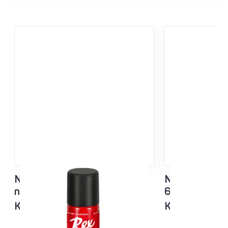
NF Sisu Hard Black
NF Sisu Valko
nesteluisto 60ml
60ml
Kaikki lämpötila-alueet
Kaikki lämpöt