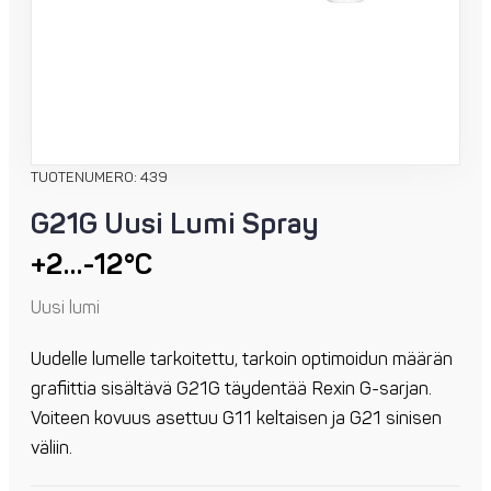
TUOTENUMERO: 439
G21G Uusi Lumi Spray
+2…-12°C
Uusi lumi
Uudelle lumelle tarkoitettu, tarkoin optimoidun määrän
grafiittia sisältävä G21G täydentää Rexin G-sarjan.
Voiteen kovuus asettuu G11 keltaisen ja G21 sinisen
väliin.