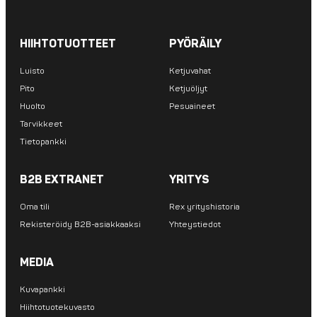
HIIHTOTUOTTEET
PYÖRÄILY
Luisto
Ketjuvahat
Pito
Ketjuöljyt
Huolto
Pesuaineet
Tarvikkeet
Tietopankki
B2B EXTRANET
YRITYS
Oma tili
Rex yrityshistoria
Rekisteröidy B2B-asiakkaaksi
Yhteystiedot
MEDIA
Kuvapankki
Hiihtotuotekuvasto