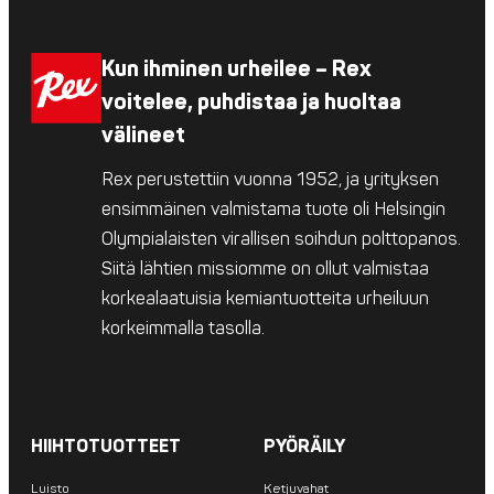
Kun ihminen urheilee – Rex
voitelee, puhdistaa ja huoltaa
välineet
Rex perustettiin vuonna 1952, ja yrityksen
ensimmäinen valmistama tuote oli Helsingin
Olympialaisten virallisen soihdun polttopanos.
Siitä lähtien missiomme on ollut valmistaa
korkealaatuisia kemiantuotteita urheiluun
korkeimmalla tasolla.
HIIHTOTUOTTEET
PYÖRÄILY
Luisto
Ketjuvahat