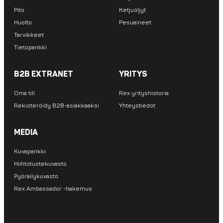
Pito
Ketjuöljyt
Huolto
Pesuaineet
Tarvikkeet
Tietopankki
B2B EXTRANET
YRITYS
Oma tili
Rex yrityshistoria
Rekisteröidy B2B-asiakkaaksi
Yhteystiedot
MEDIA
Kuvapankki
Hiihtotuotekuvasto
Pyöräilykuvasto
Rex Ambassador -hakemus