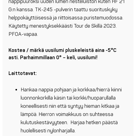
nappipuuroksi uuden lumen nesteluiston kuten HF 21
G:n kanssa. TK-245 -pulverin taattu suorituskyky
helppokäyttöisessä ja riittoisassa puristemuodossa.
Käytetty menestyksekkäästi Tour de Skillä 2023.
PFOA-vapaa.
Kostea / märkä uusilumi pluskeleistä aina -5°C
asti. Parhaimmillaan 0° – keli, uusilumi!
Laittotavat:
Hankaa nappia pohjaan ja korkkaa/hierrä kiinni
luonnonkorkilla käsin tai korkki/huoparullalla
koneellisesti niin että syntyy hieman kitkaa ja
lämpöä. Hierron voimakkuus on suhteessa
kulutuskestävyyteen. Harjaa hetken päästä
huolellisesti nylonharjalla.