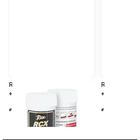
RCX Fluoripulveri
RCX Grafiitti 
+2...-20°C
+5…-10°C
#4101
#414