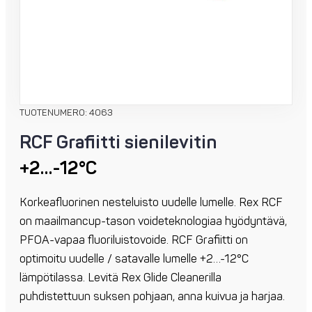
TUOTENUMERO: 4063
RCF Grafiitti sienilevitin
+2…-12°C
Korkeafluorinen nesteluisto uudelle lumelle. Rex RCF
on maailmancup-tason voideteknologiaa hyödyntävä,
PFOA-vapaa fluoriluistovoide. RCF Grafiitti on
optimoitu uudelle / satavalle lumelle +2…-12°C
lämpötilassa. Levitä Rex Glide Cleanerilla
puhdistettuun suksen pohjaan, anna kuivua ja harjaa.