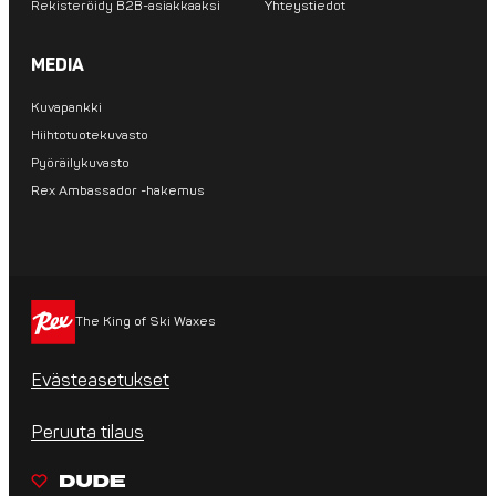
Rekisteröidy B2B-asiakkaaksi
Yhteystiedot
MEDIA
Kuvapankki
Hiihtotuotekuvasto
Pyöräilykuvasto
Rex Ambassador -hakemus
The King of Ski Waxes
Evästeasetukset
Peruuta tilaus