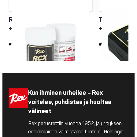
RCX Fluoripulveri
TK-245 Fluori
+2...-20°C
+5...-5°C
#4101
#4811
Kun ihminen urheilee – Rex
voitelee, puhdistaa ja huoltaa
välineet
Rex perustettiin vuonna 1952, ja yrityksen
ensimmäinen valmistama tuote oli Helsingin