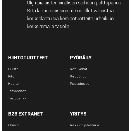
Olympialaisten virallisen soihdun polttopanos.
Siitä lähtien missiomme on ollut valmistaa
korkealaatuisia kemiantuotteita urheiluun
korkeimmalla tasolla.
HIIHTOTUOTTEET
PYÖRÄILY
Luisto
Ketjuvahat
Pito
Ketjuöljyt
Huolto
Pesuaineet
Tarvikkeet
Tietopankki
B2B EXTRANET
YRITYS
Oma tili
Rex yrityshistoria