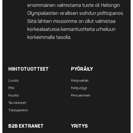
ensimmäinen valmistama tuote oli Helsingin
Olympialaisten virallisen soihdun polttopanos.
Siitä lähtien missiomme on ollut valmistaa
korkealaatuisia kemiantuotteita urheiluun
korkeimmalla tasolla.
HIIHTOTUOTTEET
PYÖRÄILY
Luisto
Ketjuvahat
Pito
Ketjuöljyt
Huolto
Pesuaineet
Tarvikkeet
Tietopankki
B2B EXTRANET
YRITYS