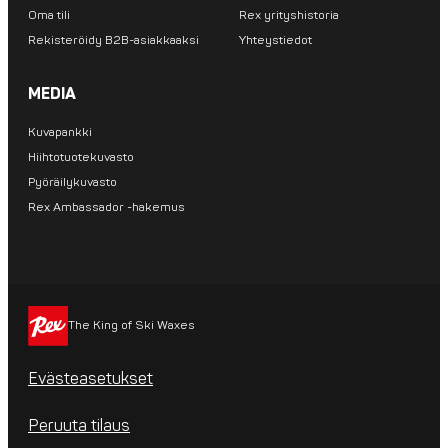
Oma tili
Rex yrityshistoria
Rekisteröidy B2B-asiakkaaksi
Yhteystiedot
MEDIA
Kuvapankki
Hiihtotuotekuvasto
Pyöräilykuvasto
Rex Ambassador -hakemus
The King of Ski Waxes
Evästeasetukset
Peruuta tilaus