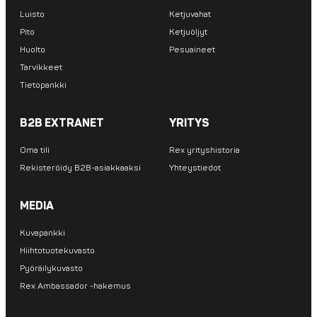
Luisto
Ketjuvahat
Pito
Ketjuöljyt
Huolto
Pesuaineet
Tarvikkeet
Tietopankki
B2B EXTRANET
YRITYS
Oma tili
Rex yrityshistoria
Rekisteröidy B2B-asiakkaaksi
Yhteystiedot
MEDIA
Kuvapankki
Hiihtotuotekuvasto
Pyöräilykuvasto
Rex Ambassador -hakemus