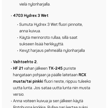
vielä nylonharjalla.
4703 Hydrex 3 Wet
Sumuta Hydrex 3 Wet fluori pinnoite,
anna kuivua.
Käytä merinoroto rullaa, sillä saat
sukseen lisää herkkyyttä.
Kevyt harjaus pehmeällä nylonharjalla
Vaihtoehto 2.
HF 21
vahan jälkeen
TK-245
puriste
hangataan pohjaan ja päälle laitetaan
RCX
musta/tai pinkki
fluori neste, riippuu tuleeko
uutta lunta. Jos sataa uutta lunta niin musta
versio.
Anna voiteen kuivua ja sen jälkeen käytä
Rotohuopa korkkia. Rullaa pari kertaa suksi