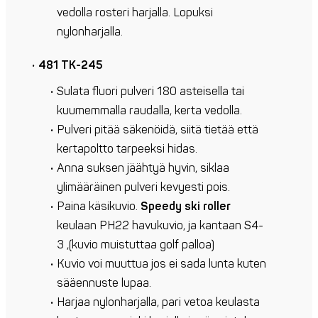
vedolla rosteri harjalla. Lopuksi
nylonharjalla.
481 TK-245
Sulata fluori pulveri 180 asteisella tai
kuumemmalla raudalla, kerta vedolla.
Pulveri pitää säkenöidä, siitä tietää että
kertapoltto tarpeeksi hidas.
Anna suksen jäähtyä hyvin, siklaa
ylimääräinen pulveri kevyesti pois.
Paina käsikuvio.
Speedy ski roller
keulaan PH22 havukuvio, ja kantaan S4-
3 ,(kuvio muistuttaa golf palloa)
Kuvio voi muuttua jos ei sada lunta kuten
sääennuste lupaa.
Harjaa nylonharjalla, pari vetoa keulasta