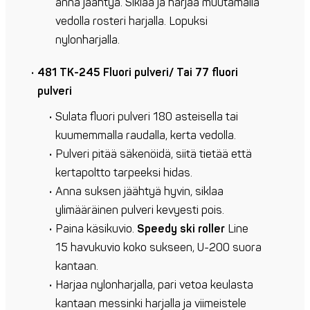
anna jäähtyä. Siklaa ja harjaa muutamalla
vedolla rosteri harjalla. Lopuksi
nylonharjalla.
481 TK-245 Fluori pulveri/ Tai 77 fluori
pulveri
Sulata fluori pulveri 180 asteisella tai
kuumemmalla raudalla, kerta vedolla.
Pulveri pitää säkenöidä, siitä tietää että
kertapoltto tarpeeksi hidas.
Anna suksen jäähtyä hyvin, siklaa
ylimääräinen pulveri kevyesti pois.
Paina käsikuvio.
Speedy ski roller
Line
15 havukuvio koko sukseen, U-200 suora
kantaan.
Harjaa nylonharjalla, pari vetoa keulasta
kantaan messinki harjalla ja viimeistele