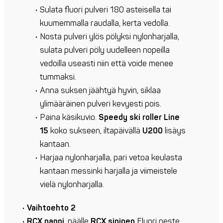
Sulata fluori pulveri 180 asteisella tai
kuumemmalla raudalla, kerta vedolla.
Nosta pulveri ylös pölyksi nylonharjalla,
sulata pulveri pöly uudelleen nopeilla
vedoilla useasti niin että voide menee
tummaksi.
Anna suksen jäähtyä hyvin, siklaa
ylimääräinen pulveri kevyesti pois.
Paina käsikuvio.
Speedy ski roller Line
15
koko sukseen, iltapäivällä
U200
lisäys
kantaan.
Harjaa nylonharjalla, pari vetoa keulasta
kantaan messinki harjalla ja viimeistele
vielä nylonharjalla.
Vaihtoehto 2
RCX nappi
, päälle
RCX sininen
Fluori neste.