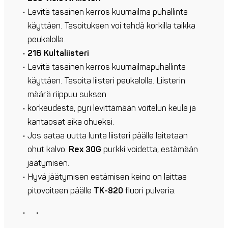
Levitä tasainen kerros kuumailma puhallinta
käyttäen. Tasoituksen voi tehdä korkilla taikka
peukalolla.
216 Kultaliisteri
Levitä tasainen kerros kuumailmapuhallinta
käyttäen. Tasoita liisteri peukalolla. Liisterin
määrä riippuu suksen
korkeudesta, pyri levittämään voitelun keula ja
kantaosat aika ohueksi.
Jos sataa uutta lunta liisteri päälle laitetaan
ohut kalvo.
Rex 30G
purkki voidetta, estämään
jäätymisen.
Hyvä jäätymisen estämisen keino on laittaa
pitovoiteen päälle
TK-820
fluori pulveria.