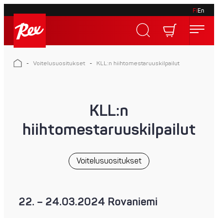
Fi
En
Skip
to
Rex
content
Rex
-
Voitelusuositukset
-
KLL:n hiihtomestaruuskilpailut
KLL:n
hiihtomestaruuskilpailut
Voitelusuositukset
22. – 24.03.2024 Rovaniemi