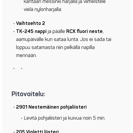
kantaan messinki harjalla ja viimeistele
vielä nylonharjalla.
Vaihtoehto 2
TK-245 nappi
ja päälle
RCX fluori neste
,
aamupäivälle kun sataa lunta. Jos ei sada tai
loppuu satamasta niin pelkällä napilla
mennään.
Pitovoitelu:
2901 Nestemäinen pohjaliisteri
Levitä pohjaliisteri ja kuivua noin 5 min.
205 Violetti liisteri