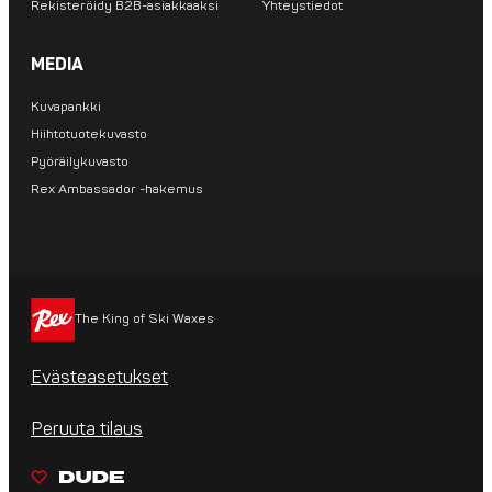
Rekisteröidy B2B-asiakkaaksi
Yhteystiedot
MEDIA
Kuvapankki
Hiihtotuotekuvasto
Pyöräilykuvasto
Rex Ambassador -hakemus
The King of Ski Waxes
Evästeasetukset
Peruuta tilaus