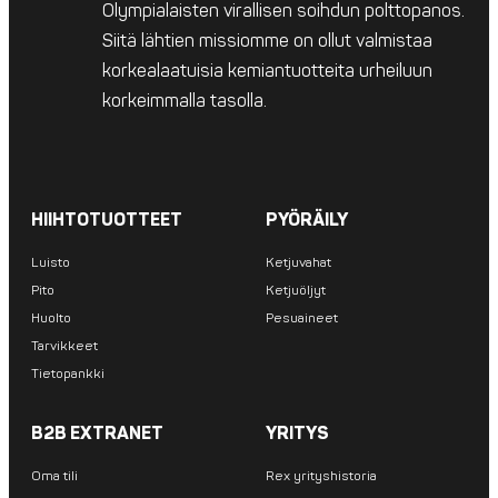
Olympialaisten virallisen soihdun polttopanos.
Siitä lähtien missiomme on ollut valmistaa
korkealaatuisia kemiantuotteita urheiluun
korkeimmalla tasolla.
HIIHTOTUOTTEET
PYÖRÄILY
Luisto
Ketjuvahat
Pito
Ketjuöljyt
Huolto
Pesuaineet
Tarvikkeet
Tietopankki
B2B EXTRANET
YRITYS
Oma tili
Rex yrityshistoria