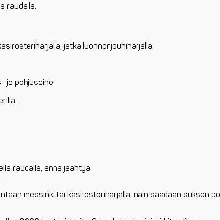
a raudalla.
sirosteriharjalla, jatka luonnonjouhiharjalla.
- ja pohjusaine
rilla.
ella raudalla, anna jäähtyä.
.
ntaan messinki tai käsirosteriharjalla, näin saadaan suksen po