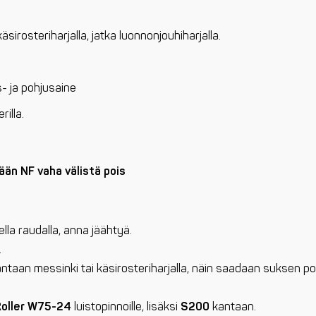
sirosteriharjalla, jatka luonnonjouhiharjalla.
- ja pohjusaine
rilla.
ään NF vaha välistä pois
ella raudalla, anna jäähtyä.
.
ntaan messinki tai käsirosteriharjalla, näin saadaan suksen po
Roller W75-24
luistopinnoille, lisäksi
S200
kantaan.