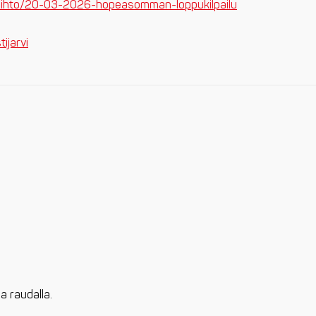
tohiihto/20-03-2026-hopeasomman-loppukilpailu
ijarvi
a raudalla.