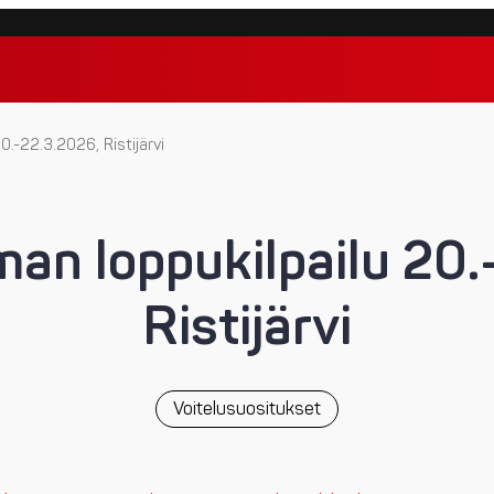
.-22.3.2026, Ristijärvi
n loppukilpailu 20.
Ristijärvi
Voitelusuositukset