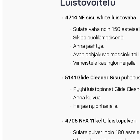
Luistovoitelu
4714 NF sisu white luistovaha
Sulata vaha noin 150 asteisell
Siklaa puolilämpöisenä.
Anna jäähtyä.
Avaa pohjakuvio messinki tai kä
Viimeistele käsinylonharjalla.
5141 Glide Cleaner Sisu
puhditus
Pyyhi luistopinnat Glide Cleane
Anna kuivua.
Harjaa nylonharjalla.
4705 NFX 11 kelt. luistopulveri
Sulata pulveri noin 180 asteis