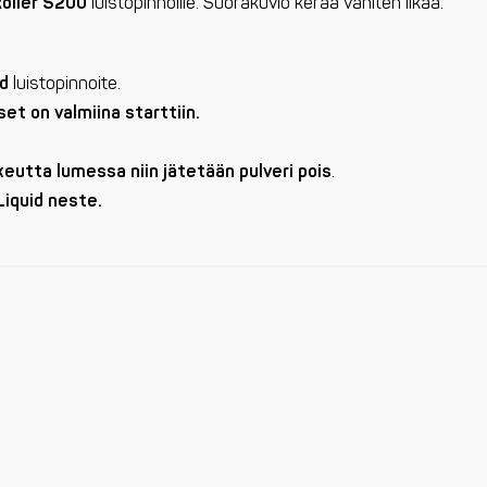
Roller S200
luistopinnoille. Suorakuvio kerää vähiten likaa.
id
luistopinnoite.
et on valmiina starttiin.
rkeutta lumessa niin jätetään pulveri pois
.
Liquid neste.