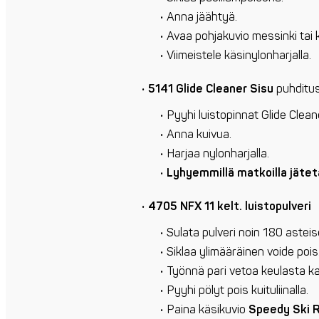
Anna jäähtyä.
Avaa pohjakuvio messinki tai kä
Viimeistele käsinylonharjalla.
5141 Glide Cleaner Sisu
puhditus
Pyyhi luistopinnat Glide Cleane
Anna kuivua.
Harjaa nylonharjalla.
Lyhyemmillä matkoilla jätet
4705 NFX 11 kelt. luistopulveri
Sulata pulveri noin 180 asteis
Siklaa ylimääräinen voide pois
Työnnä pari vetoa keulasta ka
Pyyhi pölyt pois kuituliinalla.
Paina käsikuvio
Speedy Ski 