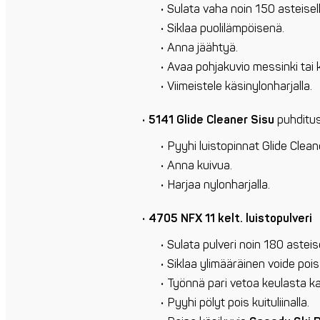
Sulata vaha noin 150 asteisell
Siklaa puolilämpöisenä.
Anna jäähtyä.
Avaa pohjakuvio messinki tai kä
Viimeistele käsinylonharjalla.
5141 Glide Cleaner Sisu
puhditus
Pyyhi luistopinnat Glide Cleane
Anna kuivua.
Harjaa nylonharjalla.
4705 NFX 11 kelt. luistopulveri
Sulata pulveri noin 180 asteis
Siklaa ylimääräinen voide pois
Työnnä pari vetoa keulasta ka
Pyyhi pölyt pois kuituliinalla.