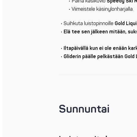
Paina käsikuvio
Speedy Ski 
Viimeistele käsinylonharjalla.
Suihkuta luistopinnoille
Gold Liqu
Elä tee sen jälkeen mitään, suks
Iltapäivällä kun ei ole enään ka
Gliderin päälle pelkästään Gold 
Sunnuntai