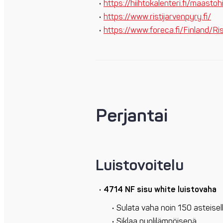
https://hiihtokalenteri.fi/maas
https://www.ristijarvenpyry.fi/
https://www.foreca.fi/Finland/Rist
Perjantai
Luistovoitelu
4714 NF sisu white luistovaha
Sulata vaha noin 150 asteisell
Siklaa puolilämpöisenä.