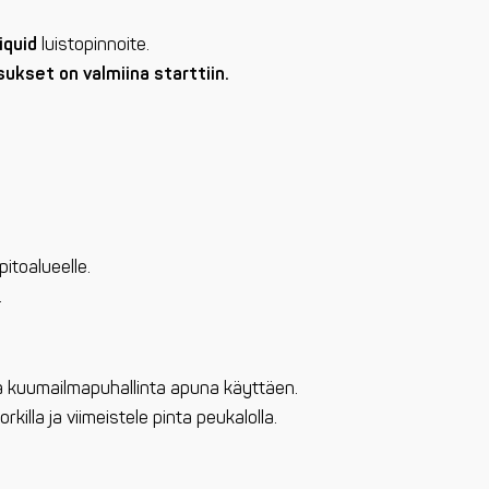
iquid
luistopinnoite.
sukset on valmiina starttiin.
pitoalueelle.
.
riä kuumailmapuhallinta apuna käyttäen.
orkilla ja viimeistele pinta peukalolla.