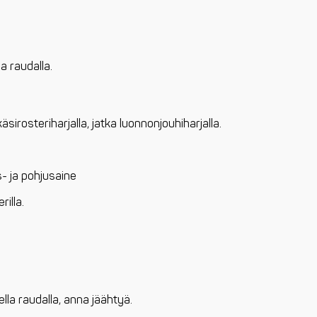
a raudalla.
sirosteriharjalla, jatka luonnonjouhiharjalla.
- ja pohjusaine
rilla.
ella raudalla, anna jäähtyä.