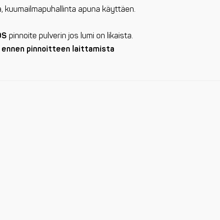
iä, kuumailmapuhallinta apuna käyttäen.
OS
pinnoite pulverin jos lumi on likaista.
 ennen pinnoitteen laittamista