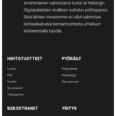
ensimmäinen valmistama tuote oli Helsingin
Olympialaisten virallisen soihdun polttopanos.
Siitä lähtien missiomme on ollut valmistaa
korkealaatuisia kemiantuotteita urheiluun
korkeimmalla tasolla.
HIIHTOTUOTTEET
PYÖRÄILY
Luisto
Ketjuvahat
Pito
Ketjuöljyt
Huolto
Pesuaineet
Tarvikkeet
Tietopankki
B2B EXTRANET
YRITYS