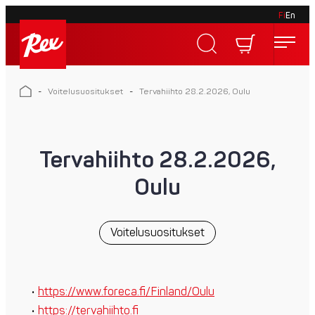
Fi
En
Skip
to
Rex
content
Rex
-
Voitelusuositukset
-
Tervahiihto 28.2.2026, Oulu
Tervahiihto 28.2.2026,
Oulu
Voitelusuositukset
https://www.foreca.fi/Finland/Oulu
https://tervahiihto.fi