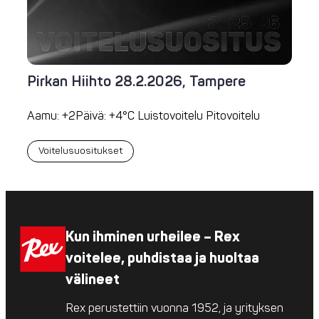
Pirkan Hiihto 28.2.2026, Tampere
Aamu: +2Päivä: +4°C Luistovoitelu Pitovoitelu
Voitelusuositukset
Kun ihminen urheilee – Rex
voitelee, puhdistaa ja huoltaa
välineet
Rex perustettiin vuonna 1952, ja yrityksen