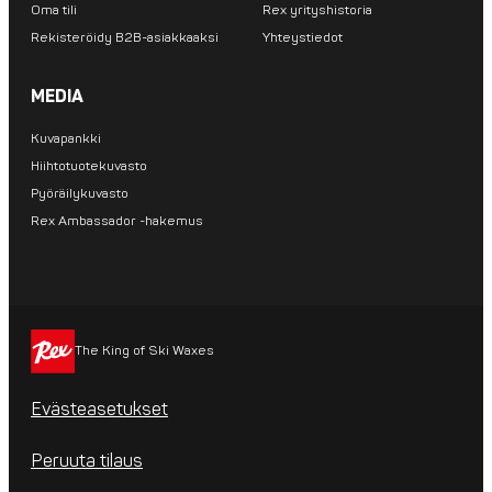
Oma tili
Rex yrityshistoria
Rekisteröidy B2B-asiakkaaksi
Yhteystiedot
MEDIA
Kuvapankki
Hiihtotuotekuvasto
Pyöräilykuvasto
Rex Ambassador -hakemus
The King of Ski Waxes
Evästeasetukset
Peruuta tilaus