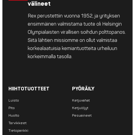
välineet
Rex perustettiin vuonna 1952, ja yrityksen
ensimmäinen valmistama tuote oli Helsingin
Olympialaisten virallisen soihdun polttopanos.
Siitä lähtien missiomme on ollut valmistaa
korkealaatuisia kemiantuotteita urheiluun
korkeimmalla tasolla.
HIIHTOTUOTTEET
PYÖRÄILY
Luisto
Ketjuvahat
Pito
Ketjuöljyt
Huolto
Pesuaineet
Tarvikkeet
Tietopankki