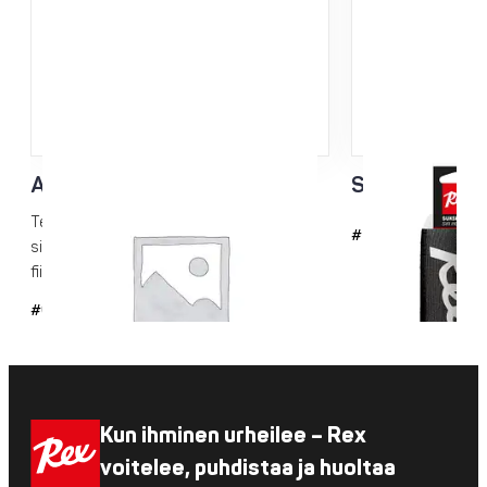
Akryylisikli 3mm
Suksipidike 
Terävät akryylisiklit kuumavoiteiden
#743-1
siklaamiseen. Useita kuva-aiheita Rex-
fiiliksellä.
#6042
Kun ihminen urheilee – Rex
voitelee, puhdistaa ja huoltaa