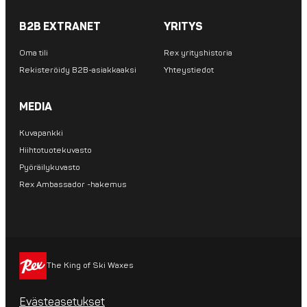
B2B EXTRANET
YRITYS
Oma tili
Rex yrityshistoria
Rekisteröidy B2B-asiakkaaksi
Yhteystiedot
MEDIA
Kuvapankki
Hiihtotuotekuvasto
Pyöräilykuvasto
Rex Ambassador -hakemus
The King of Ski Waxes
Evästeasetukset