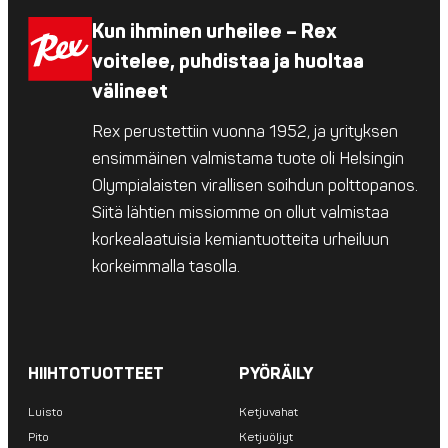
Kun ihminen urheilee – Rex
voitelee, puhdistaa ja huoltaa
välineet
Rex perustettiin vuonna 1952, ja yrityksen
ensimmäinen valmistama tuote oli Helsingin
Olympialaisten virallisen soihdun polttopanos.
Siitä lähtien missiomme on ollut valmistaa
korkealaatuisia kemiantuotteita urheiluun
korkeimmalla tasolla.
HIIHTOTUOTTEET
PYÖRÄILY
Luisto
Ketjuvahat
Pito
Ketjuöljyt