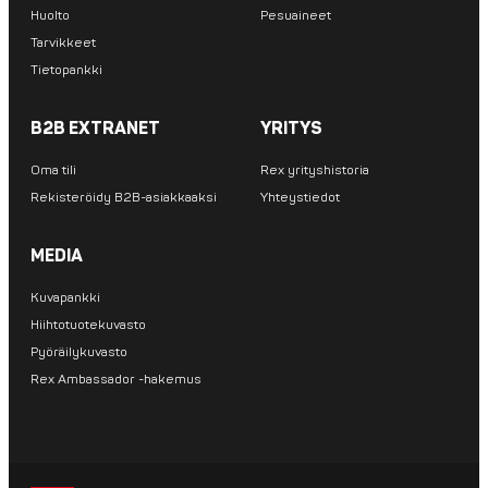
Huolto
Pesuaineet
Tarvikkeet
Tietopankki
B2B EXTRANET
YRITYS
Oma tili
Rex yrityshistoria
Rekisteröidy B2B-asiakkaaksi
Yhteystiedot
MEDIA
Kuvapankki
Hiihtotuotekuvasto
Pyöräilykuvasto
Rex Ambassador -hakemus