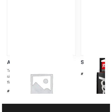
Akryylisikli 3mm
Suksipidike 
Terävät akryylisiklit kuumavoiteiden
#743-1
siklaamiseen. Useita kuva-aiheita Rex-
fiiliksellä.
#6042