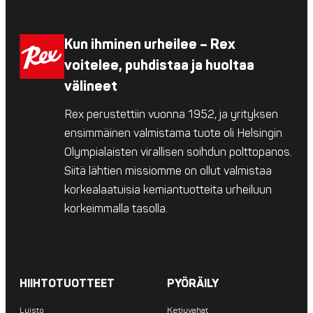
Kun ihminen urheilee – Rex
voitelee, puhdistaa ja huoltaa
välineet
Rex perustettiin vuonna 1952, ja yrityksen
ensimmäinen valmistama tuote oli Helsingin
Olympialaisten virallisen soihdun polttopanos.
Siitä lähtien missiomme on ollut valmistaa
korkealaatuisia kemiantuotteita urheiluun
korkeimmalla tasolla.
HIIHTOTUOTTEET
PYÖRÄILY
Luisto
Ketjuvahat