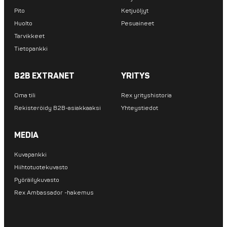
Pito
Ketjuöljyt
Huolto
Pesuaineet
Tarvikkeet
Tietopankki
B2B EXTRANET
YRITYS
Oma tili
Rex yrityshistoria
Rekisteröidy B2B-asiakkaaksi
Yhteystiedot
MEDIA
Kuvapankki
Hiihtotuotekuvasto
Pyöräilykuvasto
Rex Ambassador -hakemus