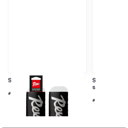
Suksipidike EHS
Skin Care N-K
skininhoitoai
#743-1
#509