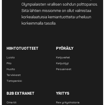
Olympialaisten virallisen soihdun polttopanos.
Siitä lähtien missiomme on ollut valmistaa
korkealaatuisia kemiantuotteita urheiluun
korkeimmalla tasolla.
HIIHTOTUOTTEET
PYÖRÄILY
Luisto
Ketjuvahat
Pito
Ketjuöljyt
Huolto
Pesuaineet
Tarvikkeet
Tietopankki
B2B EXTRANET
YRITYS
Oma tili
Rex yrityshistoria