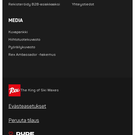
Rekisteröidy B2B-asiakkaaksi
Yhteystiedot
MEDIA
Kuvapankki
Hiihtotuotekuvasto
Pyöräilykuvasto
Rex Ambassador -hakemus
The King of Ski Waxes
Evästeasetukset
Peruuta tilaus