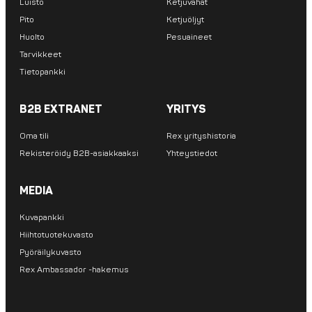
Luisto
Ketjuvahat
Pito
Ketjuöljyt
Huolto
Pesuaineet
Tarvikkeet
Tietopankki
B2B EXTRANET
YRITYS
Oma tili
Rex yrityshistoria
Rekisteröidy B2B-asiakkaaksi
Yhteystiedot
MEDIA
Kuvapankki
Hiihtotuotekuvasto
Pyöräilykuvasto
Rex Ambassador -hakemus