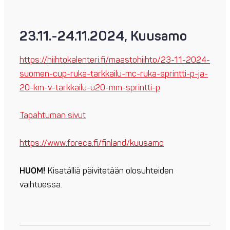
23.11.-24.11.2024, Kuusamo
https://hiihtokalenteri.fi/maastohiihto/23-11-2024-
suomen-cup-ruka-tarkkailu-mc-ruka-sprintti-p-ja-
20-km-v-tarkkailu-u20-mm-sprintti-p
Tapahtuman sivut
https://www.foreca.fi/finland/kuusamo
HUOM!
Kisatälliä päivitetään olosuhteiden
vaihtuessa.