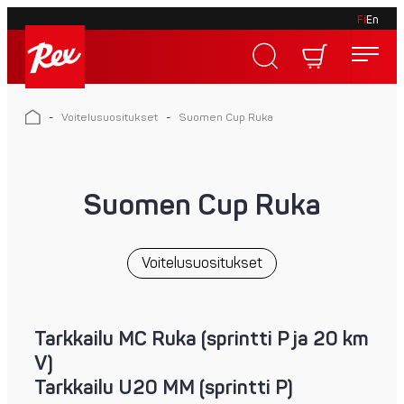
Fi
En
Skip
to
Rex
content
Rex
-
Voitelusuositukset
-
Suomen Cup Ruka
Suomen Cup Ruka
Voitelusuositukset
Tarkkailu MC Ruka (sprintti P ja 20 km
V)
Tarkkailu U20 MM (sprintti P)