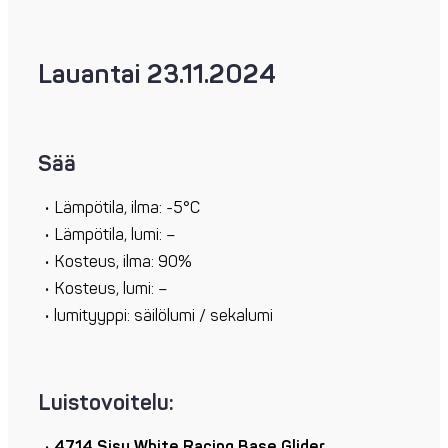
Lauantai 23.11.2024
Sää
Lämpötila, ilma: -5°C
Lämpötila, lumi: –
Kosteus, ilma: 90%
Kosteus, lumi: –
lumityyppi: säilölumi / sekalumi
Luistovoitelu:
4714 Sisu White Racing Base Glider