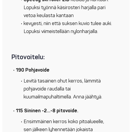
Lopuksi työnnä käsirosteri harjalla pari
vetoa keulasta kantaan
kevyesti, niin että suksen kuvio tulee auki.
Lopuksi viimeistellään nylonharjalla.
Pitovoitelu:
190 Pohjavoide
Levitä tasainen ohut kerros, lämmitä
pohjavoide raudalla tai
kuumailmapuhaltimella. Anna jäähtyä.
115 Sininen -2…-8 pitovoide.
Ensimmäinen kerros koko pitoalueelle,
sen jälkeen lyhennetään jokaista