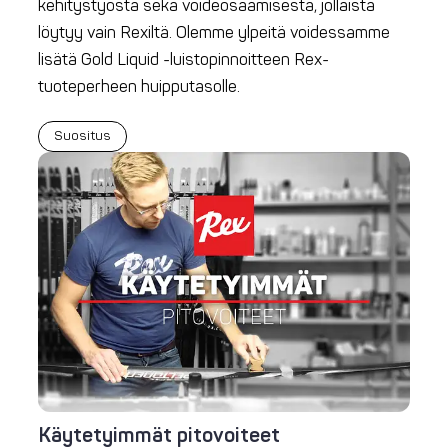
kehitystyöstä sekä voideosaamisesta, jollaista
löytyy vain Rexiltä. Olemme ylpeitä voidessamme
lisätä Gold Liquid -luistopinnoitteen Rex-
tuoteperheen huipputasolle.
Suositus
Käytetyimmät pitovoiteet