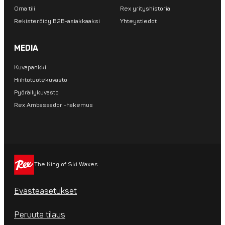
Oma tili
Rex yrityshistoria
Rekisteröidy B2B-asiakkaaksi
Yhteystiedot
MEDIA
Kuvapankki
Hiihtotuotekuvasto
Pyöräilykuvasto
Rex Ambassador -hakemus
The King of Ski Waxes
Evästeasetukset
Peruuta tilaus