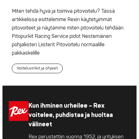
Miten tehdä hyvä ja toimiva pitovoitelu? Tässä
artikkelissa esittelemme Rexin käytetyimmät
pitovoiteet ja näytämme miten pitovoitelu tehdään.
Pitopurkit Racing Service pidot Nestemäinen
pohjaliisteri Liisterit Pitovoitelu normaalille
pakkaskelille
Voiteluvinkit ja ohjeet
Kun ihminen urheilee – Rex
voitelee, puhdistaa ja huoltaa
välineet
Rex perustettiin vuonna 1952, ja yrityksen