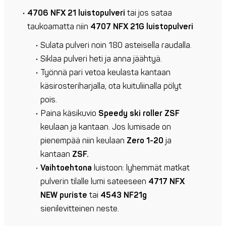
4706 NFX 21 luistopulveri
tai jos sataa
taukoamatta niin
4707 NFX 21G luistopulveri
Sulata pulveri noin 180 asteisella raudalla.
Siklaa pulveri heti ja anna jäähtyä.
Työnnä pari vetoa keulasta kantaan
käsirosteriharjalla, ota kuituliinalla pölyt
pois.
Paina käsikuvio
Speedy ski roller ZSF
keulaan ja kantaan. Jos lumisade on
pienempää niin keulaan
Zero 1-20
ja
kantaan
ZSF.
Vaihtoehtona
luistoon: lyhemmät matkat
pulverin tilalle lumi sateeseen
4717 NFX
NEW puriste
tai
4543 NF21g
sienilevitteinen neste.