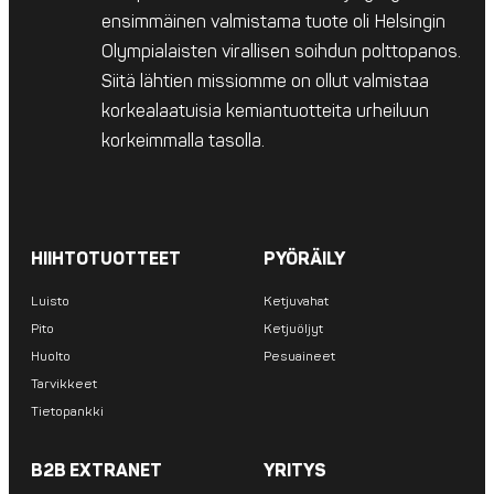
ensimmäinen valmistama tuote oli Helsingin
Olympialaisten virallisen soihdun polttopanos.
Siitä lähtien missiomme on ollut valmistaa
korkealaatuisia kemiantuotteita urheiluun
korkeimmalla tasolla.
HIIHTOTUOTTEET
PYÖRÄILY
Luisto
Ketjuvahat
Pito
Ketjuöljyt
Huolto
Pesuaineet
Tarvikkeet
Tietopankki
B2B EXTRANET
YRITYS