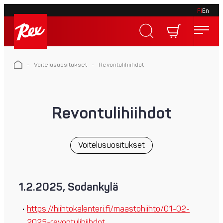
Fi
En
Skip
to
Rex
content
Rex
-
Voitelusuositukset
-
Revontulihiihdot
Revontulihiihdot
Voitelusuositukset
1.2.2025, Sodankylä
https://hiihtokalenteri.fi/maastohiihto/01-02-
2025-revontulihiihdot