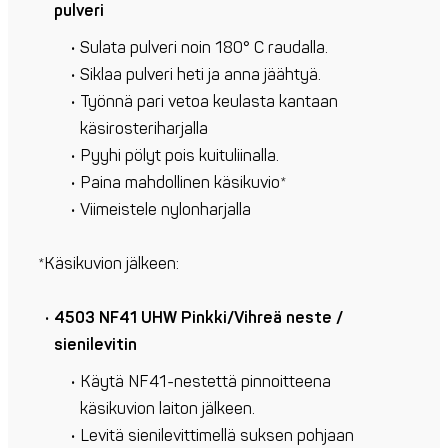
pulveri
Sulata pulveri noin 180° C raudalla.
Siklaa pulveri heti ja anna jäähtyä.
Työnnä pari vetoa keulasta kantaan
käsirosteriharjalla
Pyyhi pölyt pois kuituliinalla.
Paina mahdollinen käsikuvio*
Viimeistele nylonharjalla
*Käsikuvion jälkeen:
4503 NF41 UHW Pinkki/Vihreä neste /
sienilevitin
Käytä NF41-nestettä pinnoitteena
käsikuvion laiton jälkeen.
Levitä sienilevittimellä suksen pohjaan