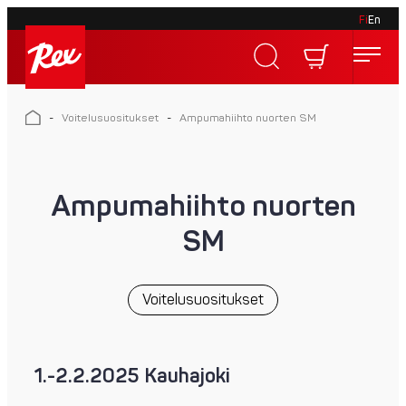
Fi
En
Skip
to
Rex
content
Rex
-
Voitelusuositukset
-
Ampumahiihto nuorten SM
Ampumahiihto nuorten
SM
Voitelusuositukset
1.-2.2.2025 Kauhajoki