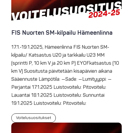
FIS Nuorten SM-kilpailu Hämeenlinna
17.1.-19.1.2025, Hämeenlinna FIS Nuorten SM-
kilpailu/ Katsastus U20 ja tarkkailu U23 MM
(sprintti P, 10 km V ja 20 km P) EYOFkatsastus (10
km V) Suositusta päivitetään kisapäivien aikana
Sääennuste Lämpötila: —Sade: —Lumityyppi: —
Perjantai 17.1.2025 Luistovoitelu: Pitovoitelu:
Lauantai 18.1.2025 Luistovoitelu: Sunnuntai
19.1.2025 Luistovoitelu: Pitovoitelu:
Voitelusuositukset