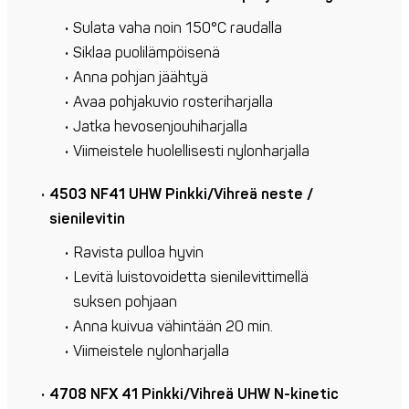
Sulata vaha noin 150°C raudalla
Siklaa puolilämpöisenä
Anna pohjan jäähtyä
Avaa pohjakuvio rosteriharjalla
Jatka hevosenjouhiharjalla
Viimeistele huolellisesti nylonharjalla
4503 NF41 UHW Pinkki/Vihreä neste /
sienilevitin
Ravista pulloa hyvin
Levitä luistovoidetta sienilevittimellä
suksen pohjaan
Anna kuivua vähintään 20 min.
Viimeistele nylonharjalla
4708 NFX 41 Pinkki/Vihreä UHW N-kinetic