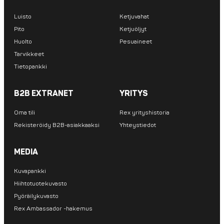
Luisto
Ketjuvahat
Pito
Ketjuöljyt
Huolto
Pesuaineet
Tarvikkeet
Tietopankki
B2B EXTRANET
YRITYS
Oma tili
Rex yrityshistoria
Rekisteröidy B2B-asiakkaaksi
Yhteystiedot
MEDIA
Kuvapankki
Hiihtotuotekuvasto
Pyöräilykuvasto
Rex Ambassador -hakemus