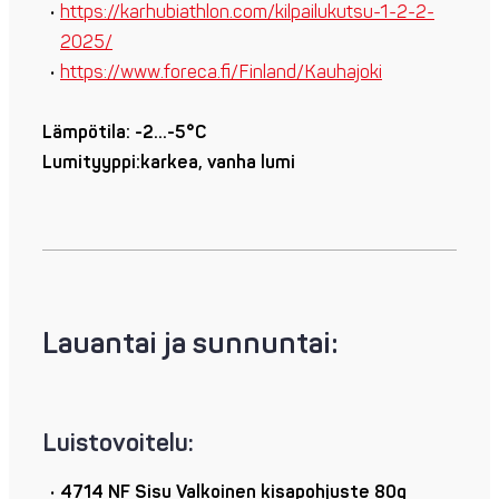
https://karhubiathlon.com/kilpailukutsu-1-2-2-
2025/
https://www.foreca.fi/Finland/Kauhajoki
Lämpötila: -2…-5°C
Lumityyppi:karkea, vanha lumi
Lauantai ja sunnuntai:
Luistovoitelu:
4714 NF Sisu Valkoinen kisapohjuste 80g