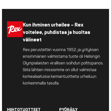
Kun ihminen urheilee – Rex
voitelee, puhdistaa ja huoltaa
välineet
Rex perustettiin vuonna 1952, ja yrityksen
ensimmäinen valmistama tuote oli Helsingin
Olympialaisten virallisen soihdun polttopanos.
Siitä lähtien missiomme on ollut valmistaa
korkealaatuisia kemiantuotteita urheiluun
korkeimmalla tasolla.
HIIHTOTUOTTEET
PYÖRÄILY