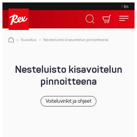
Fi
En
Skip
to
Rex
content
Rex
-
Suositus
-
Nesteluisto kisavoitelun pinnoitteena
Nesteluisto kisavoitelun
pinnoitteena
Voiteluvinkit ja ohjeet