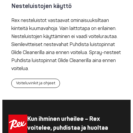
Nesteluistojen käyttö
Rex nesteluistot vastaavat ominaisuuksiltaan
kiinteitä kuumavahoja. Vain laittotapa on erilainen.
Nesteluistojen käyttäminen ei vaadi voitelurautaa.
Sienilevitteiset nestevahat Puhdista luistopinnat
Glide Cleanerilla aina ennen voitelua. Spray-nesteet
Puhdista luistopinnat Glide Cleanerilla aina ennen
voitelua.
Voiteluvinkit ja ohjeet
Kun ihminen urheilee – Rex
voitelee, puhdistaa ja huoltaa