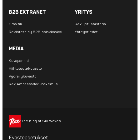
B2B EXTRANET
YRITYS
Oma tili
Rex yrityshistoria
Rekisteröidy B2B-asiakkaaksi
Yhteystiedot
MEDIA
Kuvapankki
Hiihtotuotekuvasto
Pyöräilykuvasto
Rex Ambassador -hakemus
The King of Ski Waxes
Evästeasetukset