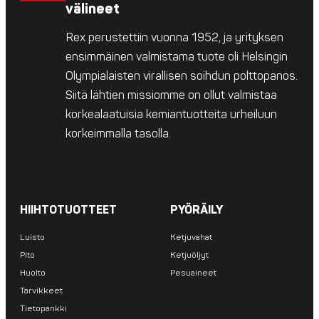
välineet
Rex perustettiin vuonna 1952, ja yrityksen
ensimmäinen valmistama tuote oli Helsingin
Olympialaisten virallisen soihdun polttopanos.
Siitä lähtien missiomme on ollut valmistaa
korkealaatuisia kemiantuotteita urheiluun
korkeimmalla tasolla.
HIIHTOTUOTTEET
PYÖRÄILY
Luisto
Ketjuvahat
Pito
Ketjuöljyt
Huolto
Pesuaineet
Tarvikkeet
Tietopankki