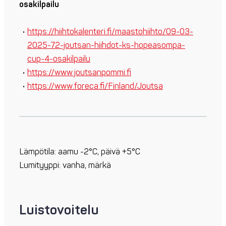
osakilpailu
https://hiihtokalenteri.fi/maastohiihto/09-03-
2025-72-joutsan-hiihdot-ks-hopeasompa-
cup-4-osakilpailu
https://www.joutsanpommi.fi
https://www.foreca.fi/Finland/Joutsa
Lämpötila: aamu -2°C, päivä +5°C
Lumityyppi: vanha, märkä
Luistovoitelu