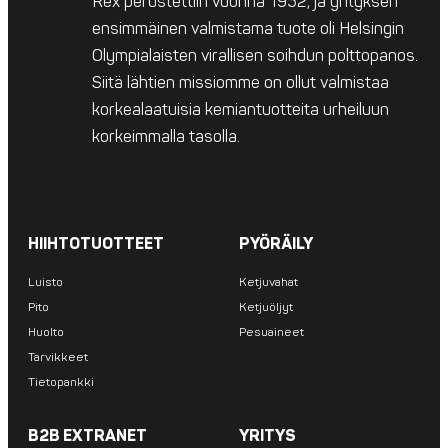
Rex perustettiin vuonna 1952, ja yrityksen
ensimmäinen valmistama tuote oli Helsingin
Olympialaisten virallisen soihdun polttopanos.
Siitä lähtien missiomme on ollut valmistaa
korkealaatuisia kemiantuotteita urheiluun
korkeimmalla tasolla.
HIIHTOTUOTTEET
PYÖRÄILY
Luisto
Ketjuvahat
Pito
Ketjuöljyt
Huolto
Pesuaineet
Tarvikkeet
Tietopankki
B2B EXTRANET
YRITYS