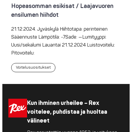
Hopeasomman esikisat / Laajavuoren
ensilumen hiihdot
21.12.2024. Jyväskylä Hiihtotapa: perinteinen
Sääennuste Lämpötila: -7Sade: —Lumityyppi:
Uusi/sekalumi Lauantai 21.12.2024 Luistovoitelu:
Pitovoitelu:
Voitelusuositukset
Kun ihminen urheilee – Rex
voitelee, puhdistaa ja huoltaa
välineet