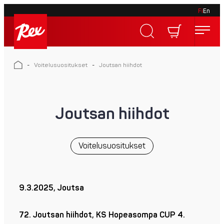
Fi
En
Skip
to
Rex
content
Rex
-
Voitelusuositukset
-
Joutsan hiihdot
Joutsan hiihdot
Voitelusuositukset
9.3.2025, Joutsa
72. Joutsan hiihdot, KS Hopeasompa CUP 4.