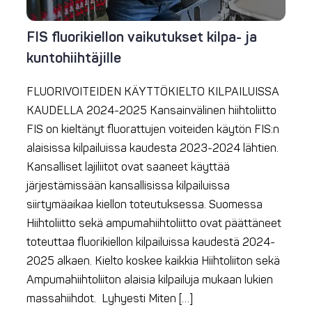
FIS fluorikiellon vaikutukset kilpa- ja
kuntohiihtäjille
FLUORIVOITEIDEN KÄYTTÖKIELTO KILPAILUISSA
KAUDELLA 2024-2025 Kansainvälinen hiihtoliitto
FIS on kieltänyt fluorattujen voiteiden käytön FIS:n
alaisissa kilpailuissa kaudesta 2023-2024 lähtien.
Kansalliset lajiliitot ovat saaneet käyttää
järjestämissään kansallisissa kilpailuissa
siirtymäaikaa kiellon toteutuksessa. Suomessa
Hiihtoliitto sekä ampumahiihtoliitto ovat päättäneet
toteuttaa fluorikiellon kilpailuissa kaudestä 2024-
2025 alkaen. Kielto koskee kaikkia Hiihtoliiton sekä
Ampumahiihtoliiton alaisia kilpailuja mukaan lukien
massahiihdot. Lyhyesti Miten […]