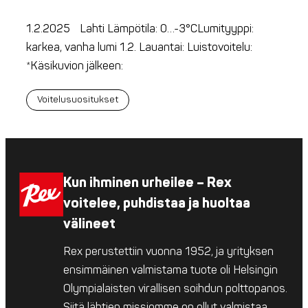
1.2.2025 Lahti Lämpötila: 0…-3°CLumityyppi:
karkea, vanha lumi 1.2. Lauantai: Luistovoitelu:
*Käsikuvion jälkeen:
Voitelusuositukset
Kun ihminen urheilee – Rex
voitelee, puhdistaa ja huoltaa
välineet
Rex perustettiin vuonna 1952, ja yrityksen
ensimmäinen valmistama tuote oli Helsingin
Olympialaisten virallisen soihdun polttopanos.
Siitä lähtien missiomme on ollut valmistaa