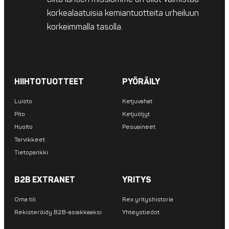
korkealaatuisia kemiantuotteita urheiluun
korkeimmalla tasolla.
HIIHTOTUOTTEET
PYÖRÄILY
Luisto
Ketjuvahat
Pito
Ketjuöljyt
Huolto
Pesuaineet
Tarvikkeet
Tietopankki
B2B EXTRANET
YRITYS
Oma tili
Rex yrityshistoria
Rekisteröidy B2B-asiakkaaksi
Yhteystiedot