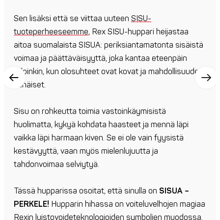
Sen lisäksi että se viittaa uuteen
SISU-
tuoteperheeseemme
, Rex SISU-huppari heijastaa
aitoa suomalaista SISUA: periksiantamatonta sisäistä
voimaa ja päättäväisyyttä, joka kantaa eteenpäin
silloinkin, kun olosuhteet ovat kovat ja mahdollisuudet
vähäiset.
Sisu on rohkeutta toimia vastoinkäymisistä
huolimatta, kykyä kohdata haasteet ja mennä läpi
vaikka läpi harmaan kiven. Se ei ole vain fyysistä
kestävyyttä, vaan myös mielenlujuutta ja
tahdonvoimaa selviytyä.
Tässä hupparissa osoitat, että sinulla on
SISUA –
PERKELE!
Hupparin hihassa on voiteluvelhojen magiaa
Rexin luistovoideteknologioiden symbolien muodossa.