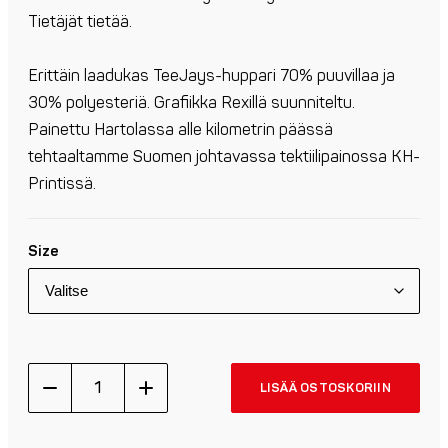
Tietäjät tietää.
Erittäin laadukas TeeJays-huppari 70% puuvillaa ja
30% polyesteriä. Grafiikka Rexillä suunniteltu.
Painettu Hartolassa alle kilometrin päässä
tehtaaltamme Suomen johtavassa tektiilipainossa KH-
Printissä.
Size
Rex
LISÄÄ OSTOSKORIIN
SISU
Vetoketjuhuppari