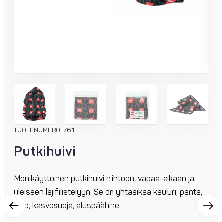
TUOTENUMERO: 761
Putkihuivi
Monikäyttöinen putkihuivi hiihtoon, vapaa-aikaan ja
yleiseen lajifiilistelyyn. Se on yhtäaikaa kauluri, panta,
pipo, kasvosuoja, aluspäähine…