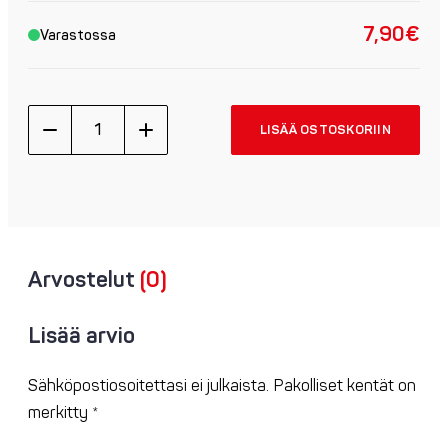
7,90
€
Varastossa
Putkihuivi
LISÄÄ OSTOSKORIIN
quantity
Arvostelut
(0)
Lisää arvio
Sähköpostiosoitettasi ei julkaista.
Pakolliset kentät on
merkitty
*