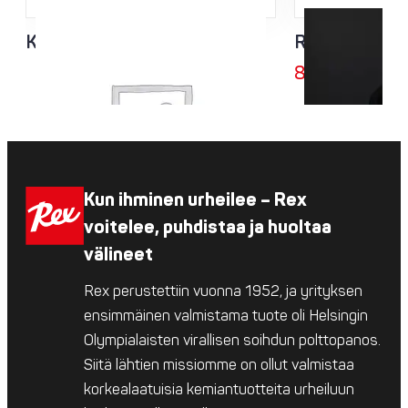
KING Race hiihtohanska
Rex Bike Divi
85,00
€
Kun ihminen urheilee – Rex
voitelee, puhdistaa ja huoltaa
välineet
Rex perustettiin vuonna 1952, ja yrityksen
ensimmäinen valmistama tuote oli Helsingin
Olympialaisten virallisen soihdun polttopanos.
Siitä lähtien missiomme on ollut valmistaa
korkealaatuisia kemiantuotteita urheiluun