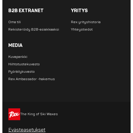
B2B EXTRANET
YRITYS
Oma tili
Rex yrityshistoria
Rekisteröidy B2B-asiakkaaksi
Yhteystiedot
MEDIA
Kuvapankki
Hiihtotuotekuvasto
Pyöräilykuvasto
Rex Ambassador -hakemus
The King of Ski Waxes
Evästeasetukset