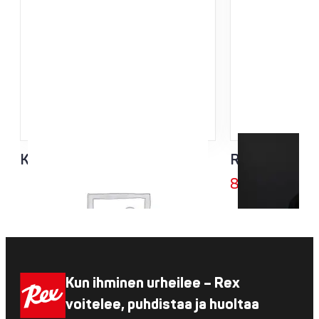
KING Race hiihtohanska
Rex Bike Divi
85,00
€
Kun ihminen urheilee – Rex
voitelee, puhdistaa ja huoltaa