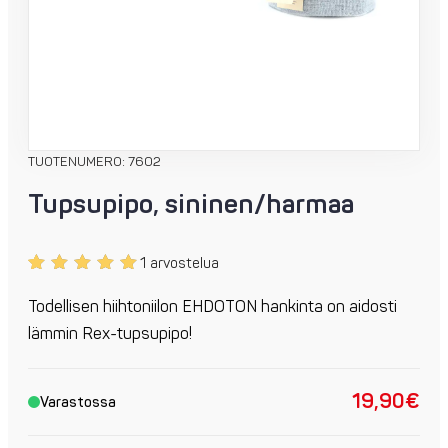
TUOTENUMERO: 7602
Tupsupipo, sininen/harmaa
1 arvostelua
Arvio
1
5.00
5:stä
Todellisen hiihtoniilon EHDOTON hankinta on aidosti
perustuen
lämmin Rex-tupsupipo!
asiakkaan
arvotukseen.
19,90
€
Varastossa