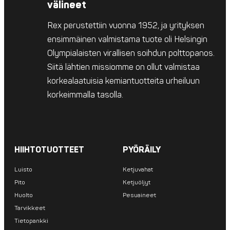
välineet
Rex perustettiin vuonna 1952, ja yrityksen
ensimmäinen valmistama tuote oli Helsingin
Olympialaisten virallisen soihdun polttopanos.
Siitä lähtien missiomme on ollut valmistaa
korkealaatuisia kemiantuotteita urheiluun
korkeimmalla tasolla.
HIIHTOTUOTTEET
PYÖRÄILY
Luisto
Ketjuvahat
Pito
Ketjuöljyt
Huolto
Pesuaineet
Tarvikkeet
Tietopankki