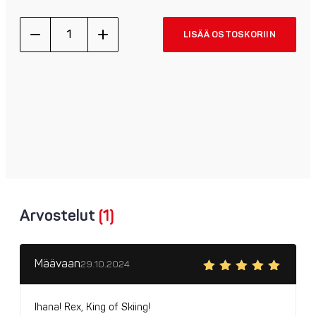
Tupsupipo,
LISÄÄ OSTOSKORIIN
sininen/harmaa
quantity
Arvostelut
(1)
Määvaan
29.10.2024
Arvostelu
tuotteesta:
5
/
5
Ihana! Rex, King of Skiing!