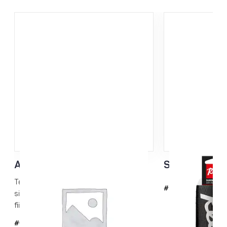
Akryylisikli 3mm
Suksipidike 
Terävät akryylisiklit kuumavoiteiden
#743-1
siklaamiseen. Useita kuva-aiheita Rex-
fiiliksellä.
#6042