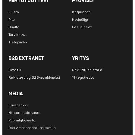
HIIHTOTUOTTEET
PYÖRÄILY
Luisto
Ketjuvahat
Pito
Ketjuöljyt
Huolto
Pesuaineet
Tarvikkeet
Tietopankki
B2B EXTRANET
YRITYS
Oma tili
Rex yrityshistoria
Rekisteröidy B2B-asiakkaaksi
Yhteystiedot
MEDIA
Kuvapankki
Hiihtotuotekuvasto
Pyöräilykuvasto
Rex Ambassador -hakemus