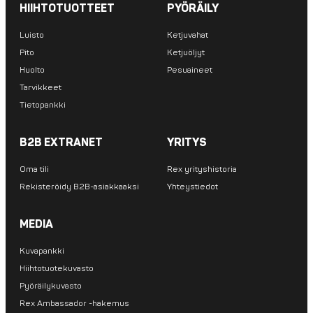
HIIHTOTUOTTEET
PYÖRÄILY
Luisto
Ketjuvahat
Pito
Ketjuöljyt
Huolto
Pesuaineet
Tarvikkeet
Tietopankki
B2B EXTRANET
YRITYS
Oma tili
Rex yrityshistoria
Rekisteröidy B2B-asiakkaaksi
Yhteystiedot
MEDIA
Kuvapankki
Hiihtotuotekuvasto
Pyöräilykuvasto
Rex Ambassador -hakemus