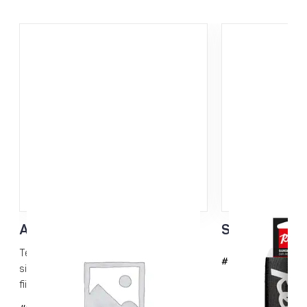
Akryylisikli 3mm
Suksipidike 
Terävät akryylisiklit kuumavoiteiden
#743-1
siklaamiseen. Useita kuva-aiheita Rex-
fiiliksellä.