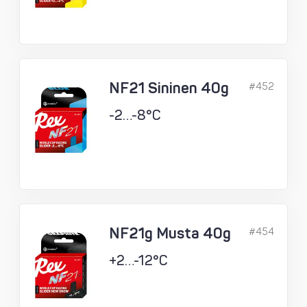
NF21 Sininen 40g
#452
-2…-8°C
NF21g Musta 40g
#454
+2…-12°C