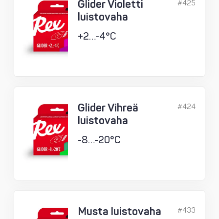
Glider Violetti
#425
luistovaha
+2…-4°C
Glider Vihreä
#424
luistovaha
-8…-20°C
Musta luistovaha
#433