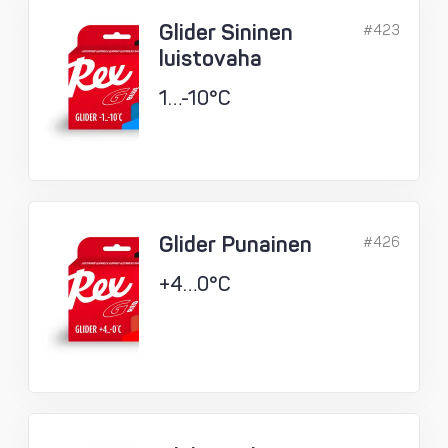
Glider Sininen
#423
luistovaha
1…-10°C
Glider Punainen
#426
+4…0°C