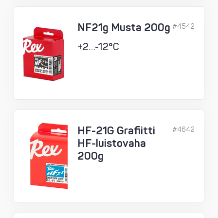
NF21g Musta 200g
#4542
+2…-12°C
HF-21G Grafiitti
#4642
HF-luistovaha
200g