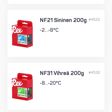
NF21 Sininen 200g
#4522
-2…-8°C
NF31 Vihreä 200g
#4532
-8...-20°C