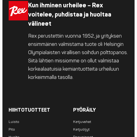
Kun ihminen urheilee – Rex
voitelee, puhdistaa ja huoltaa
välineet
Rex perustettiin vuonna 1952, ja yrityksen
ensimmäinen valmistama tuote oli Helsingin
Olympialaisten virallisen soihdun polttopanos.
Siitä lähtien missiomme on ollut valmistaa
korkealaatuisia kemiantuotteita urheiluun
korkeimmalla tasolla.
HIIHTOTUOTTEET
PYÖRÄILY
Luisto
Ketjuvahat
Pito
Ketjuöljyt