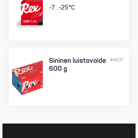
-7…-25°C
Sininen luistovoide
#4231
600 g