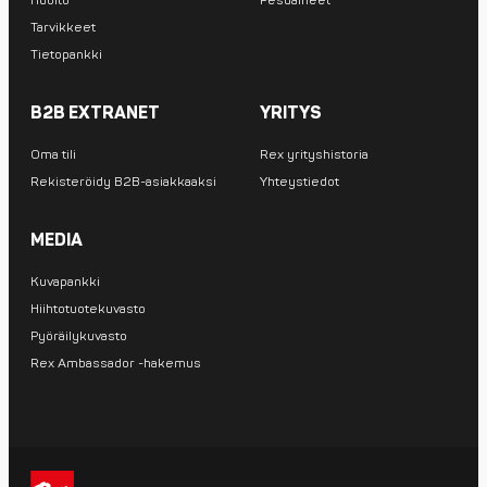
Huolto
Pesuaineet
Tarvikkeet
Tietopankki
B2B EXTRANET
YRITYS
Oma tili
Rex yrityshistoria
Rekisteröidy B2B-asiakkaaksi
Yhteystiedot
MEDIA
Kuvapankki
Hiihtotuotekuvasto
Pyöräilykuvasto
Rex Ambassador -hakemus