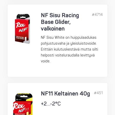
NF Sisu Racing
#4714
Base Glider,
valkoinen
NF Sisu White on huippulaadukas
pohjustusvaha ja yleisluistovoide.
Erittäin kulutuskestävä mutta silti
helposti voiteluraudalla levittyvä
voide.
NF11 Keltainen 40g
#451
+2…-2°C