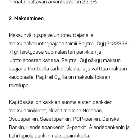
hinnat sisältävän arvonlisäveron 25,5%.
2. Maksaminen
Maksunvälityspalvelun toteuttajana ja
maksupalveluntarjoajana toimii Paytrail Oyj (2122839-
7) yhteistyössä suomalaisten pankkien ja
luottolaitosten kanssa. Paytrail Oyj näkyy maksun
saajana tiliotteella tai korttilaskulla ja välittää maksun
kauppiaalle. Paytrail Oyj:llä on maksulaitoksen
toimilupa.
Käytössäsi on kaikkien suomalaisten pankkien
maksupainikkeet, eli voit maksaa Nordean,
Osuuspankin, Säästöpankin, POP-pankin, Danske
Bankin, Handelsbankenin, S-pankin, Ålandsbankenin ja
LähiTapiola pankin maksupainikkeilla.