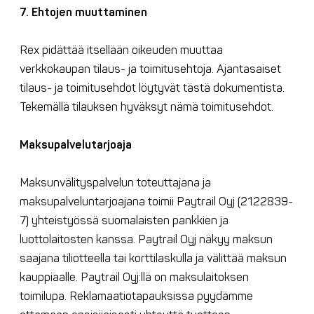
7. Ehtojen muuttaminen
Rex pidättää itsellään oikeuden muuttaa
verkkokaupan tilaus- ja toimitusehtoja. Ajantasaiset
tilaus- ja toimitusehdot löytyvät tästä dokumentista.
Tekemällä tilauksen hyväksyt nämä toimitusehdot.
Maksupalvelutarjoaja
Maksunvälityspalvelun toteuttajana ja
maksupalveluntarjoajana toimii Paytrail Oyj (2122839-
7) yhteistyössä suomalaisten pankkien ja
luottolaitosten kanssa. Paytrail Oyj näkyy maksun
saajana tiliotteella tai korttilaskulla ja välittää maksun
kauppiaalle. Paytrail Oyj:llä on maksulaitoksen
toimilupa. Reklamaatiotapauksissa pyydämme