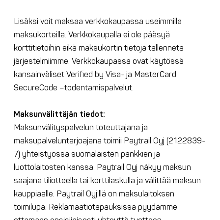
Lisäksi voit maksaa verkkokaupassa useimmilla
maksukorteilla. Verkkokaupalla ei ole pääsyä
korttitietoihin eikä maksukortin tietoja tallenneta
järjestelmiimme. Verkkokaupassa ovat käytössä
kansainväliset Verified by Visa- ja MasterCard
SecureCode –todentamispalvelut.
Maksunvälittäjän tiedot:
Maksunvälityspalvelun toteuttajana ja
maksupalveluntarjoajana toimii Paytrail Oyj (2122839-
7) yhteistyössä suomalaisten pankkien ja
luottolaitosten kanssa. Paytrail Oyj näkyy maksun
saajana tiliotteella tai korttilaskulla ja välittää maksun
kauppiaalle. Paytrail Oyj:llä on maksulaitoksen
toimilupa. Reklamaatiotapauksissa pyydämme