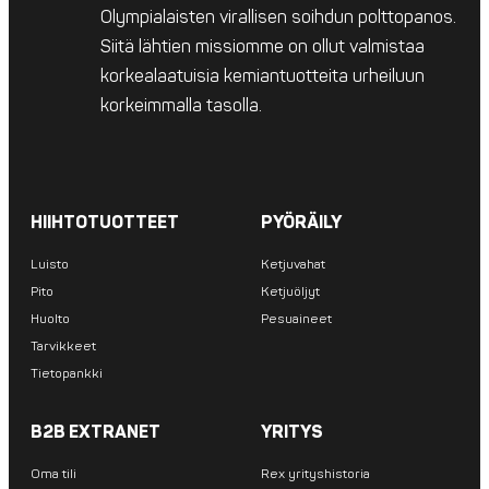
Olympialaisten virallisen soihdun polttopanos.
Siitä lähtien missiomme on ollut valmistaa
korkealaatuisia kemiantuotteita urheiluun
korkeimmalla tasolla.
HIIHTOTUOTTEET
PYÖRÄILY
Luisto
Ketjuvahat
Pito
Ketjuöljyt
Huolto
Pesuaineet
Tarvikkeet
Tietopankki
B2B EXTRANET
YRITYS
Oma tili
Rex yrityshistoria