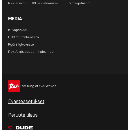
Rekisteröidy B2B-asiakkaaksi
Yhteystiedot
MEDIA
Kuvapankki
Hiihtotuotekuvasto
Pyöräilykuvasto
Rex Ambassador -hakemus
The King of Ski Waxes
Evästeasetukset
Peruuta tilaus