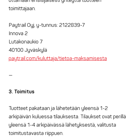
ottamaan ensisijaisesti yhteyttä tuotteen
toimittajaan.
Paytrail Oyj, y-tunnus: 2122839-7
Innova 2
Lutakonaukio 7
40100 Jyväskylä
paytrail.com/kuluttaja/tietoa-maksamisesta
—
3. Toimitus
Tuotteet pakataan ja lähetetään yleensä 1-2
arkipäivän kuluessa tilauksesta. Tilaukset ovat perillä
yleensä 1-4 arkipäivässä lähetyksestä, valitusta
toimitustavasta riippuen.