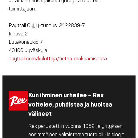
ottamaan ensisijaisesti yhteyttä tuotteen
toimittajaan.
Paytrail Oyj, y-tunnus: 2122839-7
Innova 2
Lutakonaukio 7
40100 Jyväskylä
paytrail.com/kuluttaja/tietoa-maksamisesta
Kun ihminen urheilee – Rex
voitelee, puhdistaa ja huoltaa
välineet
Rex perustettiin vuonna 1952, ja yrityksen
ensimmäinen valmistama tuote oli Helsingin