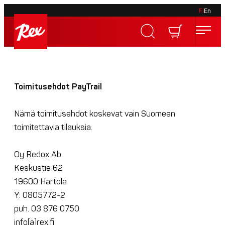
Fi
En
Skip
to
Rex
content
Rex
Toimitusehdot PayTrail
Nämä toimitusehdot koskevat vain Suomeen
toimitettavia tilauksia.
Oy Redox Ab
Keskustie 62
19600 Hartola
Y: 0805772-2
puh. 03 876 0750
info[a]rex.fi