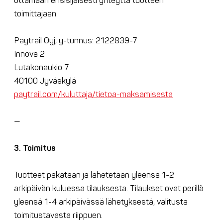
ottamaan ensisijaisesti yhteyttä tuotteen
toimittajaan.
Paytrail Oyj, y-tunnus: 2122839-7
Innova 2
Lutakonaukio 7
40100 Jyväskylä
paytrail.com/kuluttaja/tietoa-maksamisesta
—
3. Toimitus
Tuotteet pakataan ja lähetetään yleensä 1-2
arkipäivän kuluessa tilauksesta. Tilaukset ovat perillä
yleensä 1-4 arkipäivässä lähetyksestä, valitusta
toimitustavasta riippuen.