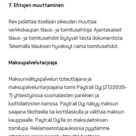
7. Ehtojen muuttaminen
Rex pidättää itsellään oikeuden muuttaa
verkkokaupan tilaus- ja toimitusehtoja. Ajantasaiset
tilaus- ja toimitusehdot löytyvät tästä dokumentista.
Tekemällä tilauksen hyväksyt nämä toimitusehdot.
Maksupalvelutarjoaja
Maksunvälityspalvelun toteuttajana ja
maksupalveluntarjoajana toimii Paytrail Oyj (2122839-
7) yhteistyössä suomalaisten pankkien ja
luottolaitosten kanssa. Paytrail Oyj näkyy maksun
saajana tiliotteella tai korttilaskulla ja välittää maksun
kauppiaalle. Paytrail Oyj:llä on maksulaitoksen
toimilupa. Reklamaatiotapauksissa pyydämme