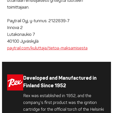
ottamaan ensisijaisesti yhteyttä tuotteen
toimittajaan.
Paytrail Oyj, y-tunnus: 2122839-7
Innova 2
Lutakonaukio 7
40100 Jyväskylä
paytrail.com/kuluttaja/tietoa-maksamisesta
Developed and Manufactured in
Finland Since 1952
Rex was established in 1952, and the
company’s first product was the ignition
cartridge for the official torch of the Helsinki