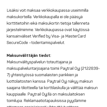
Lisäksi voit maksaa verkkokaupassa useimmilla
maksukorteilla. Verkkokaupalla ei ole pääsyä
korttitietoihin eikä maksukortin tietoja tallenneta
järjestelmiimme. Verkkokaupassa ovat käytössä
kansainväliset Verified by Visa- ja MasterCard
SecureCode –todentamispalvelut.
Maksunvälittäjän tiedot:
Maksunvälityspalvelun toteuttajana ja
maksupalveluntarjoajana toimii Paytrail Oyj (2122839-
7) yhteistyössä suomalaisten pankkien ja
luottolaitosten kanssa. Paytrail Oyj näkyy maksun
saajana tiliotteella tai korttilaskulla ja välittää maksun
kauppiaalle. Paytrail Oyj:llä on maksulaitoksen
toimilupa. Reklamaatiotapauksissa pyydämme