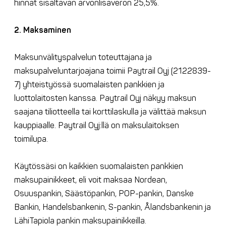
hinnat sisältävän arvonlisäveron 25,5%.
2. Maksaminen
Maksunvälityspalvelun toteuttajana ja
maksupalveluntarjoajana toimii Paytrail Oyj (2122839-
7) yhteistyössä suomalaisten pankkien ja
luottolaitosten kanssa. Paytrail Oyj näkyy maksun
saajana tiliotteella tai korttilaskulla ja välittää maksun
kauppiaalle. Paytrail Oyj:llä on maksulaitoksen
toimilupa.
Käytössäsi on kaikkien suomalaisten pankkien
maksupainikkeet, eli voit maksaa Nordean,
Osuuspankin, Säästöpankin, POP-pankin, Danske
Bankin, Handelsbankenin, S-pankin, Ålandsbankenin ja
LähiTapiola pankin maksupainikkeilla.