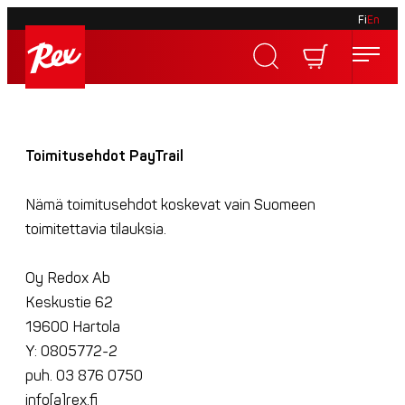
Fi
En
Skip
to
Rex
content
Rex
Toimitusehdot PayTrail
Nämä toimitusehdot koskevat vain Suomeen
toimitettavia tilauksia.
Oy Redox Ab
Keskustie 62
19600 Hartola
Y: 0805772-2
puh. 03 876 0750
info[a]rex.fi