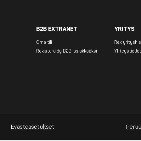
B2B EXTRANET
YRITYS
Oma tili
Rex yrityshis
Rekisteröidy B2B-asiakkaaksi
Yhteystiedo
Evästeasetukset
Peruu