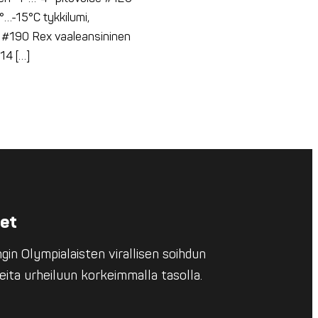
…-15°C tykkilumi,
e #190 Rex vaaleansininen
14 […]
eet
in Olympialaisten virallisen soihdun
eita urheiluun korkeimmalla tasolla.