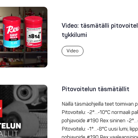
Video: täsmätälli pitovoite
tykkilumi
Video
Pitovoitelun täsmätällit
Näillä täsmäohjeilla teet toimivan p
Pitovoitelu: -2°…-10°C normaali pa
pohjavoide #190 Rex sininen -2°…
Pitovoitelu: -1°…-8°C uusi lumi, lii
pohjavoide #190 Rex vaaleansinin