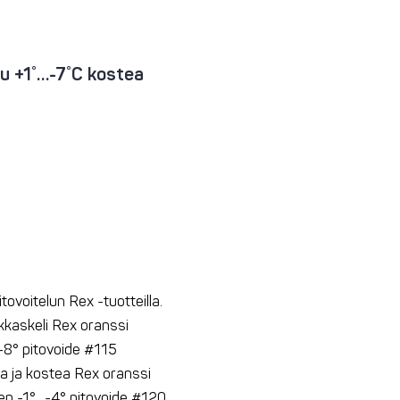
lu +1˚…-7˚C kostea
itovoitelun Rex -tuotteilla.
kkaskeli Rex oranssi
-8° pitovoide #115
ppa ja kostea Rex oranssi
en -1°…-4° pitovoide #120