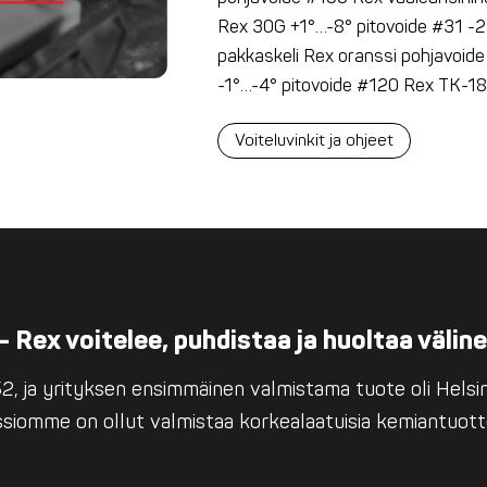
Rex 30G +1°…-8° pitovoide #31 -2°
pakkaskeli Rex oranssi pohjavoid
-1°…-4° pitovoide #120 Rex TK-18
Voiteluvinkit ja ohjeet
– Rex voitelee, puhdistaa ja huoltaa välin
, ja yrityksen ensimmäinen valmistama tuote oli Helsing
issiomme on ollut valmistaa korkealaatuisia kemiantuott