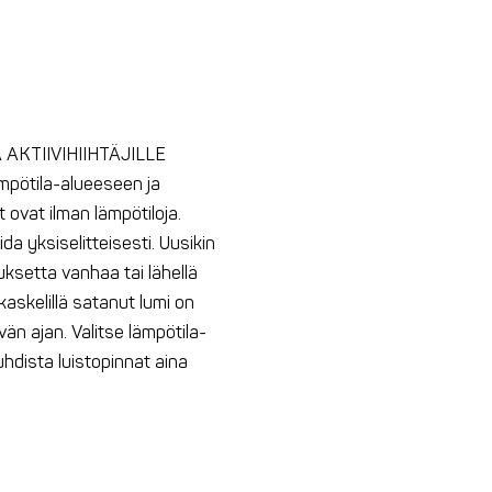
AKTIIVIHIIHTÄJILLE
ämpötila-alueeseen ja
ovat ilman lämpötiloja.
ida yksiselitteisesti. Uusikin
uksetta vanhaa tai lähellä
kaskelillä satanut lumi on
än ajan. Valitse lämpötila-
Puhdista luistopinnat aina