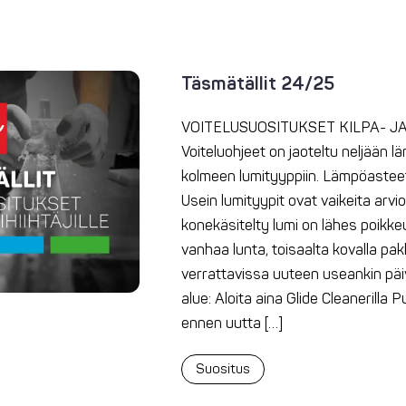
Täsmätällit 24/25
VOITELUSUOSITUKSET KILPA- JA 
Voiteluohjeet on jaoteltu neljään l
kolmeen lumityyppiin. Lämpöasteet 
Usein lumityypit ovat vaikeita arvio
konekäsitelty lumi on lähes poikke
vanhaa lunta, toisaalta kovalla pak
verrattavissa uuteen useankin päiv
alue: Aloita aina Glide Cleanerilla 
ennen uutta […]
Suositus