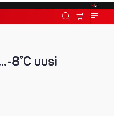
Fi
En
˚…-8˚C uusi