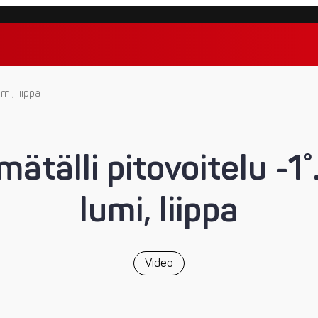
mi, liippa
mätälli pitovoitelu -1
lumi, liippa
Video