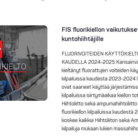
FIS fluorikiellon vaikutukset
kuntohiihtäjille
FLUORIVOITEIDEN KÄYTTÖKIELTO
KAUDELLA 2024-2025 Kansainväline
kieltänyt fluorattujen voiteiden kä
kilpailuissa kaudesta 2023-2024 läht
ovat saaneet käyttää järjestämiss
kilpailuissa siirtymäaikaa kiellon
Hiihtoliitto sekä ampumahiihtoliitt
fluorikiellon kilpailuissa kaudestä
koskee kaikkia Hiihtoliiton sekä Am
kilpailuja mukaan lukien massahiih