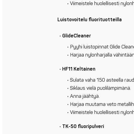
Viimeistele huolellisesti nylonh
Luistovoitelu fluorituotteilla
GlideCleaner
Pyyhi luistopinnat Glide Cleane
Harjaa nylonharjalla vähintään
HF11 Keltainen
Sulata vaha 150 asteella raud
Siklaus vielä puolilämpimänä.
Anna jäähtyä.
Harjaa muutama veto metalliha
Viimeistele huolellisesti nylonh
TK-50 fluoripulveri