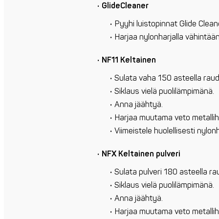
GlideCleaner
Pyyhi luistopinnat Glide Cleane
Harjaa nylonharjalla vähintään
NF11 Keltainen
Sulata vaha 150 asteella raud
Siklaus vielä puolilämpimänä.
Anna jäähtyä.
Harjaa muutama veto metalliha
Viimeistele huolellisesti nylonh
NFX Keltainen pulveri
Sulata pulveri 180 asteella ra
Siklaus vielä puolilämpimänä.
Anna jäähtyä.
Harjaa muutama veto metalliha