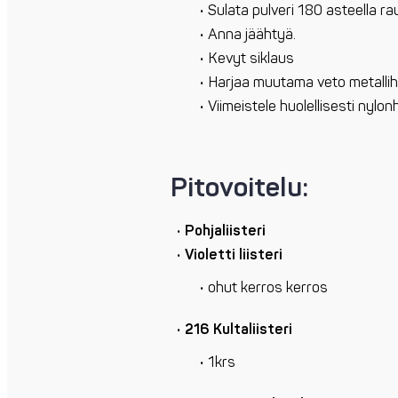
Sulata pulveri 180 asteella ra
Anna jäähtyä.
Kevyt siklaus
Harjaa muutama veto metalliha
Viimeistele huolellisesti nylonh
Pitovoitelu:
Pohjaliisteri
Violetti liisteri
ohut kerros kerros
216 Kultaliisteri
1krs