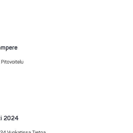
Tampere
Pitovoitelu
ti 2024
024 Vuokatissa Tietoa