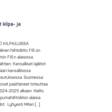
 kilpa- ja
 KILPAILUISSA
n hiihtoliitto FIS on
ytön FIS:n alaisissa
ien. Kansalliset lajiliitot
ään kansallisissa
 toteutuksessa. Suomessa
o ovat päättäneet toteuttaa
 2024-2025 alkaen. Kielto
pumahiihtoliiton alaisia
dot. Lyhyesti Miten […]