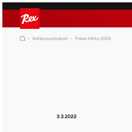
Skip
to
Rex
content
Rex
-
Voitelusuositukset
-
Pirkan Hiihto 2024
3.3.2022