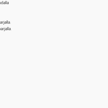
udalla
rjalla.
arjalla.