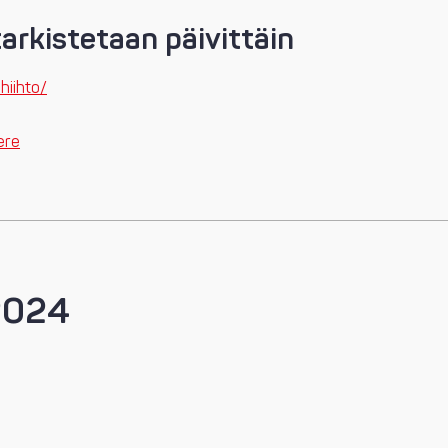
arkistetaan päivittäin
hiihto/
ere
2024