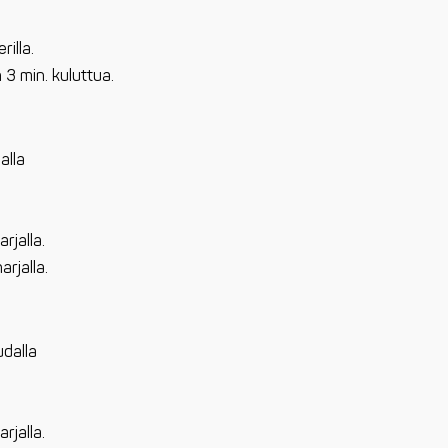
rilla.
 3 min. kuluttua.
alla
rjalla.
arjalla.
udalla
rjalla.