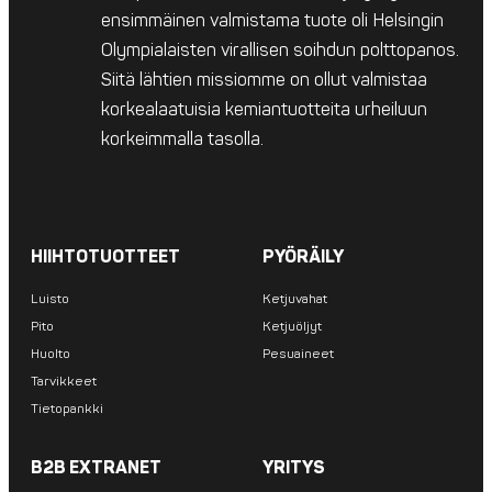
ensimmäinen valmistama tuote oli Helsingin
Olympialaisten virallisen soihdun polttopanos.
Siitä lähtien missiomme on ollut valmistaa
korkealaatuisia kemiantuotteita urheiluun
korkeimmalla tasolla.
HIIHTOTUOTTEET
PYÖRÄILY
Luisto
Ketjuvahat
Pito
Ketjuöljyt
Huolto
Pesuaineet
Tarvikkeet
Tietopankki
B2B EXTRANET
YRITYS