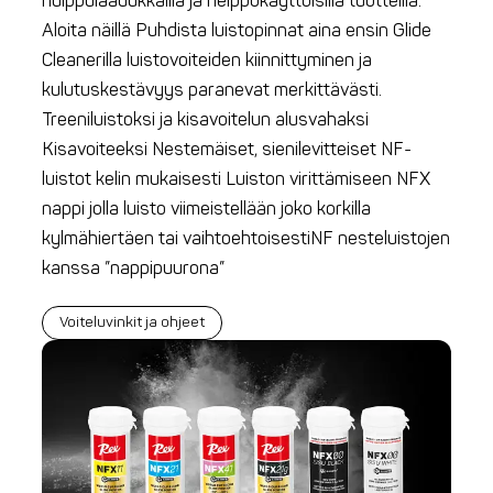
huippulaadukkailla ja helppokäyttöisillä tuotteilla.
Aloita näillä Puhdista luistopinnat aina ensin Glide
Cleanerilla luistovoiteiden kiinnittyminen ja
kulutuskestävyys paranevat merkittävästi.
Treeniluistoksi ja kisavoitelun alusvahaksi
Kisavoiteeksi Nestemäiset, sienilevitteiset NF-
luistot kelin mukaisesti Luiston virittämiseen NFX
nappi jolla luisto viimeistellään joko korkilla
kylmähiertäen tai vaihtoehtoisestiNF nesteluistojen
kanssa ”nappipuurona”
Voiteluvinkit ja ohjeet