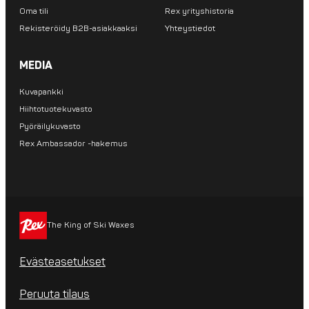
Oma tili
Rex yrityshistoria
Rekisteröidy B2B-asiakkaaksi
Yhteystiedot
MEDIA
Kuvapankki
Hiihtotuotekuvasto
Pyöräilykuvasto
Rex Ambassador -hakemus
The King of Ski Waxes
Evästeasetukset
Peruuta tilaus