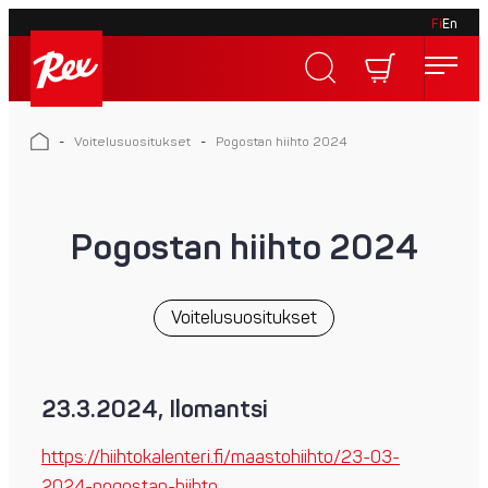
Fi
En
Skip
to
Rex
content
Rex
-
Voitelusuositukset
-
Pogostan hiihto 2024
Pogostan hiihto 2024
Voitelusuositukset
23.3.2024, Ilomantsi
https://hiihtokalenteri.fi/maastohiihto/23-03-
2024-pogostan-hiihto