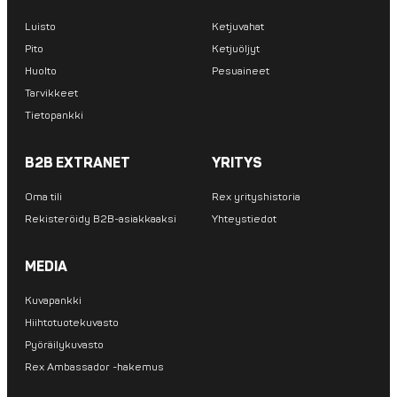
Luisto
Ketjuvahat
Pito
Ketjuöljyt
Huolto
Pesuaineet
Tarvikkeet
Tietopankki
B2B EXTRANET
YRITYS
Oma tili
Rex yrityshistoria
Rekisteröidy B2B-asiakkaaksi
Yhteystiedot
MEDIA
Kuvapankki
Hiihtotuotekuvasto
Pyöräilykuvasto
Rex Ambassador -hakemus