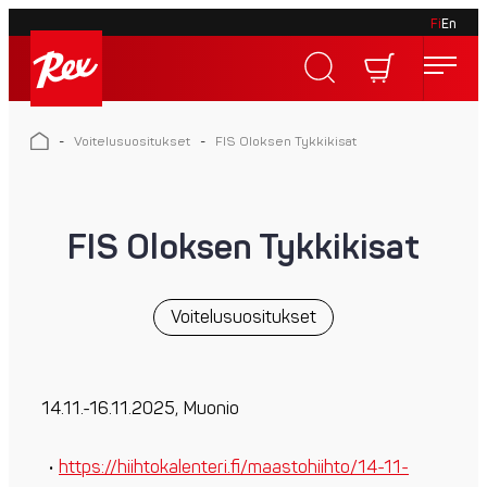
Fi
En
Skip
to
Rex
content
Rex
-
Voitelusuositukset
-
FIS Oloksen Tykkikisat
FIS Oloksen Tykkikisat
Voitelusuositukset
14.11.-16.11.2025, Muonio
https://hiihtokalenteri.fi/maastohiihto/14-11-