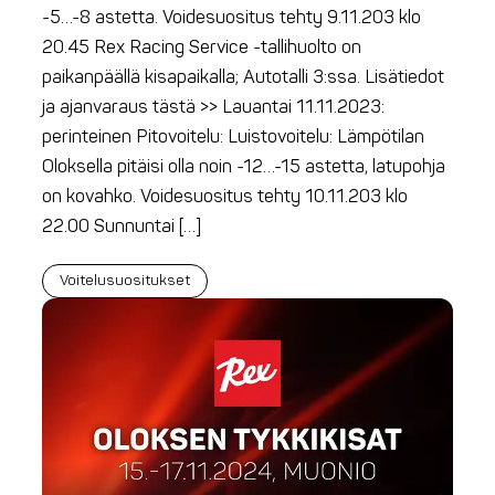
-5…-8 astetta. Voidesuositus tehty 9.11.203 klo
20.45 Rex Racing Service -tallihuolto on
paikanpäällä kisapaikalla; Autotalli 3:ssa. Lisätiedot
ja ajanvaraus tästä >> Lauantai 11.11.2023:
perinteinen Pitovoitelu: Luistovoitelu: Lämpötilan
Oloksella pitäisi olla noin -12…-15 astetta, latupohja
on kovahko. Voidesuositus tehty 10.11.203 klo
22.00 Sunnuntai […]
Voitelusuositukset