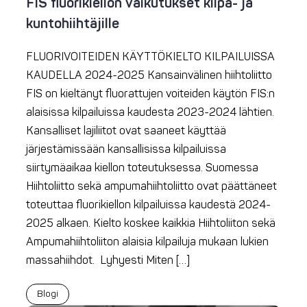
FIS fluorikiellon vaikutukset kilpa- ja
kuntohiihtäjille
FLUORIVOITEIDEN KÄYTTÖKIELTO KILPAILUISSA
KAUDELLA 2024-2025 Kansainvälinen hiihtoliitto
FIS on kieltänyt fluorattujen voiteiden käytön FIS:n
alaisissa kilpailuissa kaudesta 2023-2024 lähtien.
Kansalliset lajiliitot ovat saaneet käyttää
järjestämissään kansallisissa kilpailuissa
siirtymäaikaa kiellon toteutuksessa. Suomessa
Hiihtoliitto sekä ampumahiihtoliitto ovat päättäneet
toteuttaa fluorikiellon kilpailuissa kaudestä 2024-
2025 alkaen. Kielto koskee kaikkia Hiihtoliiton sekä
Ampumahiihtoliiton alaisia kilpailuja mukaan lukien
massahiihdot. Lyhyesti Miten […]
Blogi