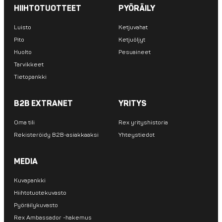
HIIHTOTUOTTEET
PYÖRÄILY
Luisto
Ketjuvahat
Pito
Ketjuöljyt
Huolto
Pesuaineet
Tarvikkeet
Tietopankki
B2B EXTRANET
YRITYS
Oma tili
Rex yrityshistoria
Rekisteröidy B2B-asiakkaaksi
Yhteystiedot
MEDIA
Kuvapankki
Hiihtotuotekuvasto
Pyöräilykuvasto
Rex Ambassador -hakemus